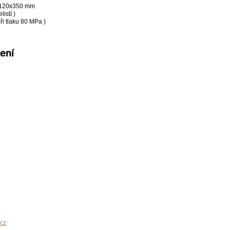
Ø120x350 mm
istí )
při tlaku 80 MPa )
žení
cz