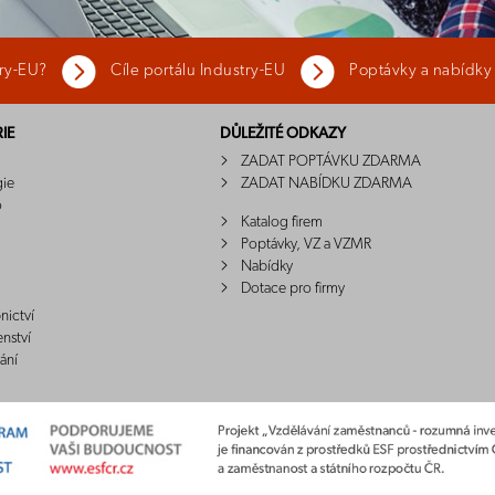
try-EU?
Cíle portálu Industry-EU
Poptávky a nabídky
IE
DŮLEŽITÉ ODKAZY
ZADAT POPTÁVKU ZDARMA
gie
ZADAT NABÍDKU ZDARMA
o
Katalog firem
Poptávky, VZ a VZMR
Nabídky
Dotace pro firmy
nictví
enství
ání