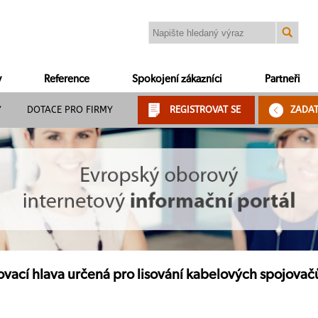
y
Reference
Spokojení zákazníci
Partneři
Y
DOTACE PRO FIRMY
REGISTROVAT SE
ZADA
ovací hlava určená pro lisování kabelových spojovač