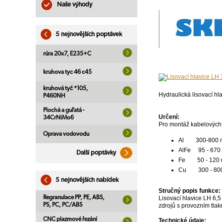
Naše výhody
5 nejnovějších poptávek
rúra 20x7, E235+C
kruhova tyc 46 c45
kruhová tyč *105,
Hydraulická lisovací h
P460NH
Plochá a guľatá -
Určení:
34CrNiMo6
Pro montáž kabelových 
Oprava vodovodu
Al 300-800 
AlFe 95 - 670
Další poptávky
Fe 50 - 120
Cu 300 - 80
5 nejnovějších nabídek
Stručný popis funkce:
Regranulace PP, PE, ABS,
Lisovací hlavice LH 6,
PS, PC, PC/ABS
zdrojů s provozním tlak
CNC plazmové řezání
Technické údaje: