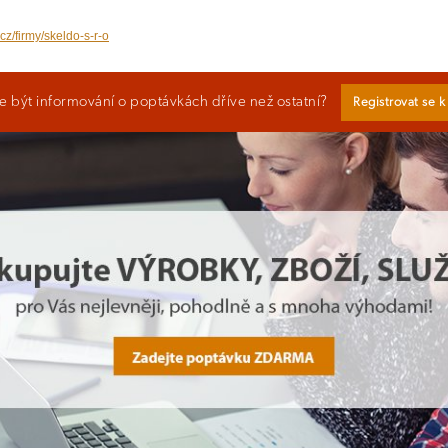
cz/firmy/skeldo-s-r-o
 být informování o poptávkách dříve než ostatní?
Registrovat se 