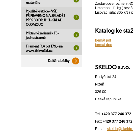
materiálu
Zástavbové rozměry: 
Hmotnost: 11 kg ( bez čel
Použité krabice - VŠE
Lisovací síla: 365 kN ( 
PŘIPRAVENO NA SKLADĚ !
PŘES 30 DRUHŮ - SKLAD
OLOMOUC
Katalog ke sta
Přídavné zařízení k TS -
jednostranné
formát pdf
formát doc
Filament PLA od 179,- na
www.tiskve3d.cz
Další nabídky
SKELDO s.r.o.
Radyňská 24
Plzeň
326 00
Česká republika
Tel.:
+420 377 246 372
Fax:
+420 377 246 372
E-mail:
skeldo@skeldo.