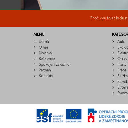
Proč využívat Indus
MENU
KATEGOR
Domů
Auto
O nás
Ekolo
Novinky
Elektr
Reference
Obaly
Spokojení zákazníci
Plasty
Partneři
Práce
Kontakty
Služby
Staveb
Strojír
Svařov