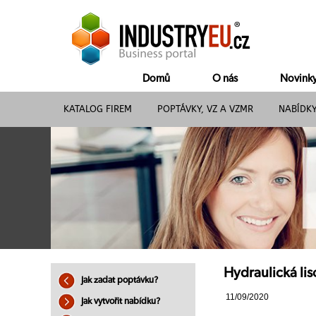
Domů
O nás
Novink
KATALOG FIREM
POPTÁVKY, VZ A VZMR
NABÍDK
Hydraulická lis
Jak zadat poptávku?
11/09/2020
Jak vytvořit nabídku?