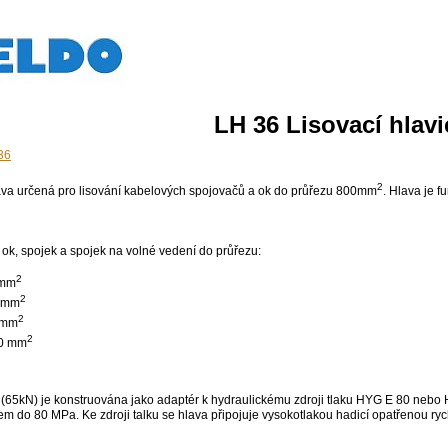
LH 36 Lisovací hlavi
2
lava určená pro lisování kabelových spojovačů a ok do průřezu 800mm
. Hlava je f
ok, spojek a spojek na volné vedení do průřezu:
2
mm
2
 mm
2
 mm
2
0 mm
5 (65kN) je konstruována jako adaptér k hydraulickému zdroji tlaku HYG E 80 nebo 
em do 80 MPa. Ke zdroji talku se hlava připojuje vysokotlakou hadicí opatřenou ry