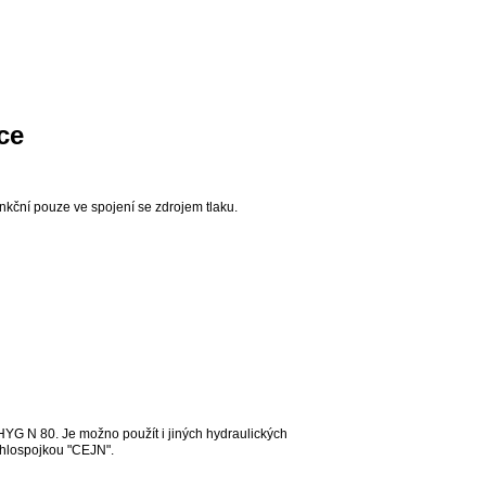
ce
unkční pouze ve spojení se zdrojem tlaku.
HYG N 80. Je možno použít i jiných hydraulických
chlospojkou "CEJN".