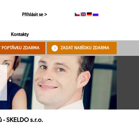
Příhlásit se >
Kontakty
T POPTÁVKU ZDARMA
ZADAT NABÍDKU ZDARMA
ů - SKELDO s.r.o.