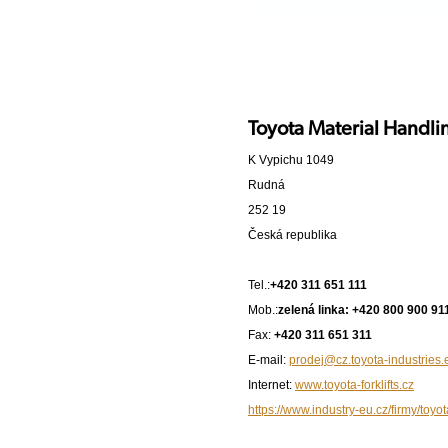
Toyota Material Handlin
K Vypichu 1049
Rudná
252 19
Česká republika
Tel.:
+420 311 651 111
Mob.:
zelená linka: +420 800 900 91
Fax:
+420 311 651 311
E-mail:
prodej@cz.toyota-industries.
Internet:
www.toyota-forklifts.cz
https://www.industry-eu.cz/firmy/toyo