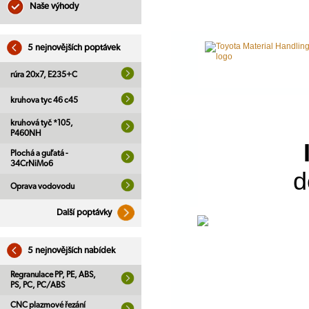
Naše výhody
5 nejnovějších poptávek
rúra 20x7, E235+C
kruhova tyc 46 c45
kruhová tyč *105,
P460NH
Plochá a guľatá -
34CrNiMo6
d
Oprava vodovodu
Další poptávky
5 nejnovějších nabídek
Regranulace PP, PE, ABS,
PS, PC, PC/ABS
CNC plazmové řezání