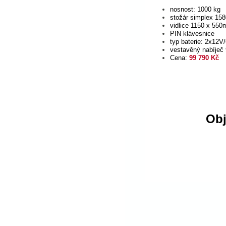
nosnost: 1000 kg
stožár simplex 15
vidlice 1150 x 55
PIN klávesnice
typ baterie: 2x12V
vestavěný nabíječ
Cena:
99 790 Kč
Obj