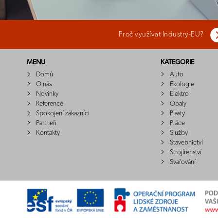
Proč využívat Industry-EU?
MENU
KATEGORIE
Domů
Auto
O nás
Ekologie
Novinky
Elektro
Reference
Obaly
Spokojení zákazníci
Plasty
Partneři
Práce
Kontakty
Služby
Stavebnictví
Strojírenství
Svařování