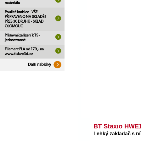
materiálu
Použité krabice - VŠE
PŘIPRAVENO NA SKLADĚ !
PŘES 30 DRUHŮ - SKLAD
OLOMOUC
Přídavné zařízení k TS -
jednostranné
Filament PLA od 179,- na
www.tiskve3d.cz
Další nabídky
BT Staxio HWE
Lehký zakladač s ní