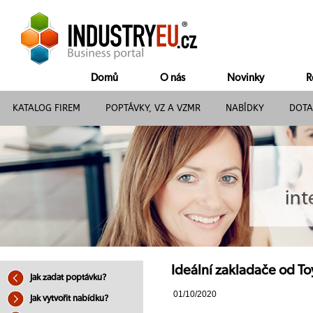
Domů
O nás
Novinky
R
KATALOG FIREM
POPTÁVKY, VZ A VZMR
NABÍDKY
DOTA
Ideální zakladače od To
Jak zadat poptávku?
01/10/2020
Jak vytvořit nabídku?