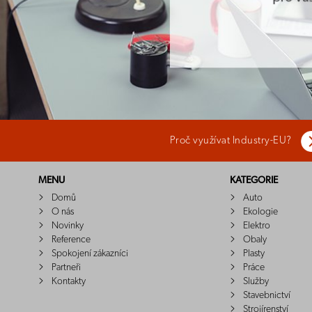
Proč využívat Industry-EU?
MENU
KATEGORIE
Domů
Auto
O nás
Ekologie
Novinky
Elektro
Reference
Obaly
Spokojení zákazníci
Plasty
Partneři
Práce
Kontakty
Služby
Stavebnictví
Strojírenství