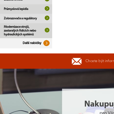
Průmyslová lepidla
Zobrazovače a regulátory
Modernizace strojů,
zastaralých řídících nebo
hydraulických systémů
Další nabídky
Chcete být infor