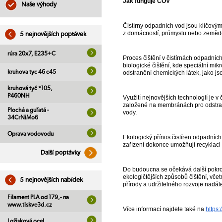
Jak funguje ČOV
Naše výhody
Čistírny odpadních vod jsou klíčovým 
z domácností, průmyslu nebo zeměděls
5 nejnovějších poptávek
rúra 20x7, E235+C
Proces čištění v čistírnách odpadní
biologické čištění, kde speciální mik
kruhova tyc 46 c45
odstranění chemických látek, jako js
kruhová tyč *105,
P460NH
Využití nejnovějších technologií je 
založené na membránách pro odstranění
Plochá a guľatá -
vody.
34CrNiMo6
Oprava vodovodu
Ekologický přínos čistíren odpadníc
zařízení dokonce umožňují recyklaci 
Další poptávky
Do budoucna se očekává další pokrok 
ekologičtějších způsobů čištění, vče
5 nejnovějších nabídek
přírody a udržitelného rozvoje nadále
Filament PLA od 179,- na
www.tiskve3d.cz
Více informací najdete také na
https
Ložisková ocel