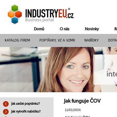
Domů
O nás
Novinky
R
KATALOG FIREM
POPTÁVKY, VZ A VZMR
NABÍDKY
DOTA
Jak funguje ČOV
Jak zadat poptávku?
11/01/2024
Jak vytvořit nabídku?