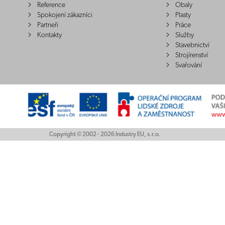
Reference
Obaly
Spokojení zákazníci
Plasty
Partneři
Práce
Kontakty
Služby
Stavebnictví
Strojírenství
Svařování
Copyright © 2002 - 2026 Industry EU, s.r.o.