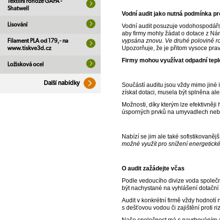
Textilní rohože GAPA -
Shatwell
Vodní audit jako nutná podmínka pr
Lisování
Vodní audit posuzuje vodohospodářsk
aby firmy mohly žádat o dotace z Ná
vypsána znovu. Ve druhé polovině rok
Filament PLA od 179,- na
Upozorňuje, že je přitom vysoce pra
www.tiskve3d.cz
Firmy mohou využívat odpadní teplo
Ložisková ocel
Další nabídky
Součástí auditu jsou vždy mimo jiné i
získat dotaci, musela být splněna al
Možnosti, díky kterým lze efektivněj
úsporných prvků na umyvadlech nebo 
Nabízí se jim ale také sofistikovanějš
možné využít pro snížení energetické
O audit zažádejte včas
Podle vedoucího divize voda společ
být nachystané na vyhlášení dotační 
Audit v konkrétní firmě vždy hodnotí
s dešťovou vodou či zajištění proti 