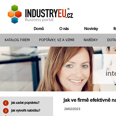
Domů
O nás
Novinky
R
KATALOG FIREM
POPTÁVKY, VZ A VZMR
NABÍDKY
DOTA
Jak ve firmě efektivně n
Jak zadat poptávku?
28/02/2023
Jak vytvořit nabídku?