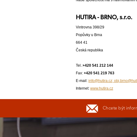
Naše společnost má s navrhováním a 
HUTIRA - BRNO, s.r.o.
Vintrovna 398/29
Popůvky u Brna
664 41
Česká republika
Tel.:
+420 541 212 144
Fax:
+420 541 219 763
E-mail:
info@hutira.cz; obj.brno@hut
Internet:
www.hutira.cz
Chcete být infor