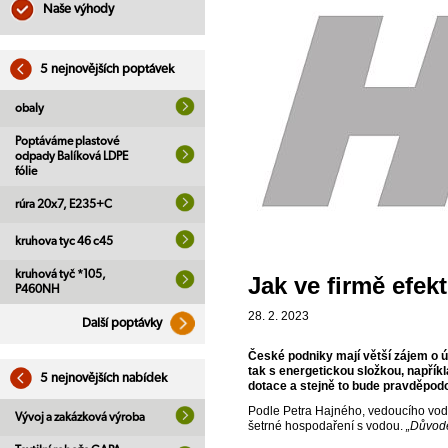
Naše výhody
5 nejnovějších poptávek
obaly
Poptáváme plastové
odpady Balíková LDPE
fólie
rúra 20x7, E235+C
kruhova tyc 46 c45
kruhová tyč *105,
Jak ve firmě efek
P460NH
28. 2. 2023
Další poptávky
České podniky mají větší zájem o ú
tak s energetickou složkou, napřík
5 nejnovějších nabídek
dotace a stejně to bude pravděpodo
Podle Petra Hajného, vedoucího vod
Vývoj a zakázková výroba
šetrné hospodaření s vodou.
„Důvode