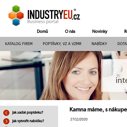
Domů
O nás
Novinky
R
KATALOG FIREM
POPTÁVKY, VZ A VZMR
NABÍDKY
DOTA
Kamna máme, s nákupe
Jak zadat poptávku?
27/11/2020
Jak vytvořit nabídku?