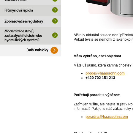
Průmyslová lepidla
Zobrazovače a regulátory
Modernizace strojů,
Ačkoliv aktuální situace není přízni
zastaralých řídících nebo
Pokud byste se nemohli z jakéhokoli
hydraulických systémů
Další nabídky
Mám vybráno, chci objednat
Máte už jasno, která kamna chcete? P
prodej@haassohn.com
+420 702 151 213
Potřebuji poradit s výběrem
Zatím jen tušíte, ale nejste si jisti?
informací? Pak je tu náš zákaznický 
poradna@haassohn.com