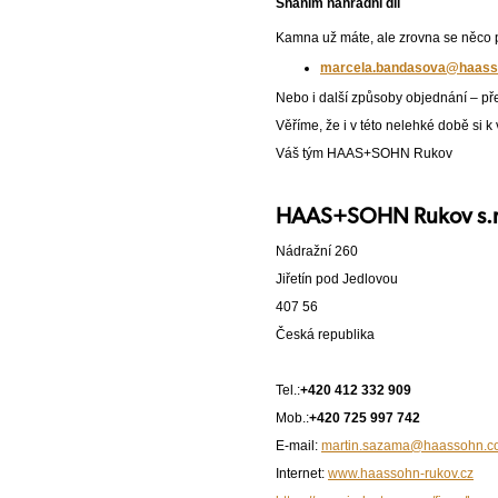
Sháním náhradní díl
Kamna už máte, ale zrovna se něco 
marcela.bandasova@haas
Nebo i další způsoby objednání – pře
Věříme, že i v této nelehké době si
Váš tým HAAS+SOHN Rukov
HAAS+SOHN Rukov s.r
Nádražní 260
Jiřetín pod Jedlovou
407 56
Česká republika
Tel.:
+420 412 332 909
Mob.:
+420 725 997 742
E-mail:
martin.sazama@haassohn.c
Internet:
www.haassohn-rukov.cz