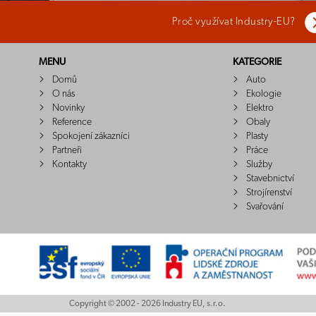
Proč využívat Industry-EU?
MENU
KATEGORIE
Domů
Auto
O nás
Ekologie
Novinky
Elektro
Reference
Obaly
Spokojení zákazníci
Plasty
Partneři
Práce
Kontakty
Služby
Stavebnictví
Strojírenství
Svařování
Copyright © 2002 - 2026 Industry EU, s.r.o.