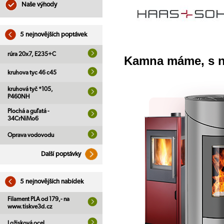
Naše výhody
5 nejnovějších poptávek
rúra 20x7, E235+C
Kamna máme, s 
kruhova tyc 46 c45
kruhová tyč *105,
P460NH
Plochá a guľatá -
34CrNiMo6
Oprava vodovodu
Další poptávky
5 nejnovějších nabídek
Filament PLA od 179,- na
www.tiskve3d.cz
Ložisková ocel