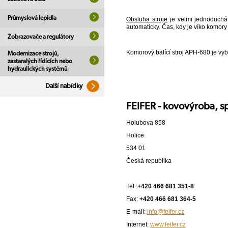
Průmyslová lepidla
Obsluha stroje
je velmi jednoduchá:
automaticky. Čas, kdy je víko komory
Zobrazovače a regulátory
Komorový balící stroj APH-680 je vy
Modernizace strojů,
zastaralých řídících nebo
hydraulických systémů
Další nabídky
FEIFER - kovovýroba, spo
Holubova 858
Holice
534 01
Česká republika
Tel.:
+420 466 681 351-8
Fax:
+420 466 681 364-5
E-mail:
info@feifer.cz
Internet:
www.feifer.cz