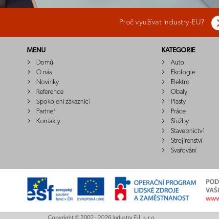
Proč využívat Industry-EU?
MENU
KATEGORIE
Domů
Auto
O nás
Ekologie
Novinky
Elektro
Reference
Obaly
Spokojení zákazníci
Plasty
Partneři
Práce
Kontakty
Služby
Stavebnictví
Strojírenství
Svařování
Copyright © 2002 - 2026 Industry EU, s.r.o.