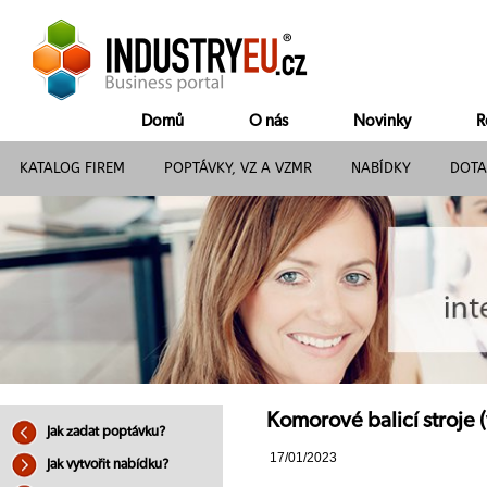
Domů
O nás
Novinky
R
KATALOG FIREM
POPTÁVKY, VZ A VZMR
NABÍDKY
DOTA
Komorové balicí stroje (
Jak zadat poptávku?
17/01/2023
Jak vytvořit nabídku?