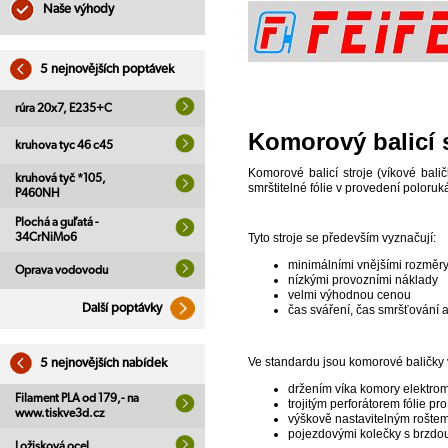
Naše výhody
5 nejnovějších poptávek
rúra 20x7, E235+C
Komorový balicí 
kruhova tyc 46 c45
Komorové balicí stroje (víkové balič
kruhová tyč *105,
smrštitelné fólie v provedení poloru
P460NH
Plochá a guľatá -
Tyto stroje se především vyznačují:
34CrNiMo6
minimálními vnějšími rozměr
Oprava vodovodu
nízkými provozními náklady
velmi výhodnou cenou
Další poptávky
čas sváření, čas smršťování a
Ve standardu jsou komorové baličky
5 nejnovějších nabídek
držením víka komory elektro
Filament PLA od 179,- na
trojitým perforátorem fólie pro
www.tiskve3d.cz
výškově nastavitelným roštem
pojezdovými kolečky s brzdo
Ložisková ocel