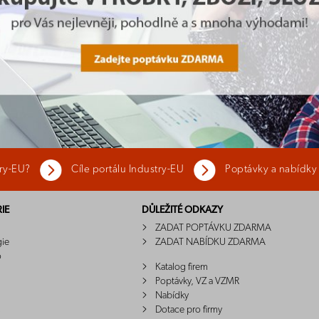
try-EU?
Cíle portálu Industry-EU
Poptávky a nabídky
IE
DŮLEŽITÉ ODKAZY
ZADAT POPTÁVKU ZDARMA
gie
ZADAT NABÍDKU ZDARMA
o
Katalog firem
Poptávky, VZ a VZMR
Nabídky
Dotace pro firmy