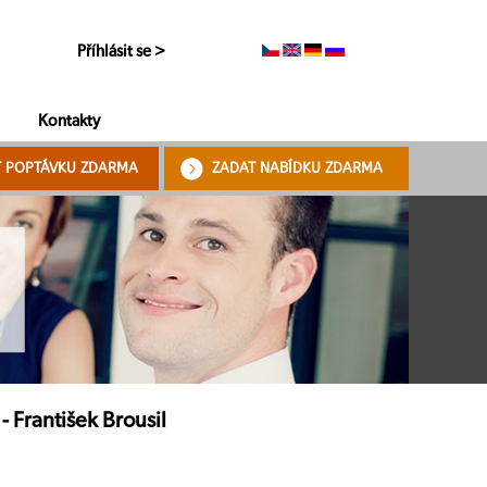
Příhlásit se >
Kontakty
T POPTÁVKU ZDARMA
ZADAT NABÍDKU ZDARMA
 František Brousil