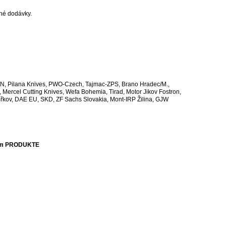
ané dodávky.
IN, Pilana Knives, PWO-Czech, Tajmac-ZPS, Brano Hradec/M.,
Mercel Cutting Knives, Wefa Bohemia, Tirad, Motor Jikov Fostron,
ořkov, DAE EU, SKD, ZF Sachs Slovakia, Mont-IRP Žilina, GJW
ím PRODUKTE