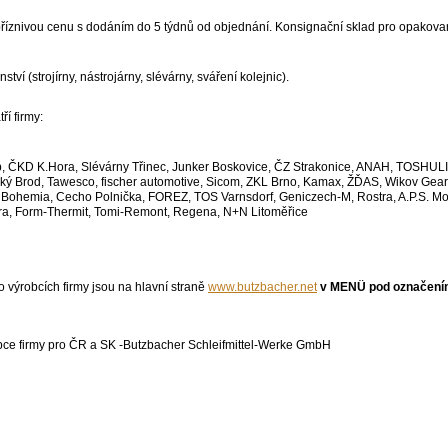
a příznivou cenu s dodáním do 5 týdnů od objednání. Konsignační sklad pro opakov
nství (strojírny, nástrojárny, slévárny, sváření kolejnic).
ří firmy:
, ČKD K.Hora, Slévárny Třinec, Junker Boskovice, ČZ Strakonice, ANAH, TOSHUL
ý Brod, Tawesco, fischer automotive, Sicom, ZKL Brno, Kamax, ŽĎAS, Wikov Gear, 
er Bohemia, Cecho Polnička, FOREZ, TOS Varnsdorf, Geniczech-M, Rostra, A.P.S. M
ra, Form-Thermit, Tomi-Remont, Regena, N+N Litoměřice
 výrobcích firmy jsou na hlavní straně
www.butzbacher.net
v MENÜ pod označen
upce firmy pro ČR a SK -Butzbacher Schleifmittel-Werke GmbH