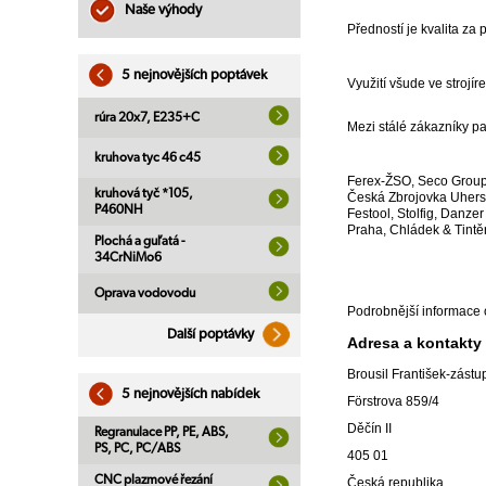
Naše výhody
Předností je kvalita z
5 nejnovějších poptávek
Využití všude ve strojíre
rúra 20x7, E235+C
Mezi stálé zákazníky pat
kruhova tyc 46 c45
Ferex-ŽSO, Seco Group
kruhová tyč *105,
Česká Zbrojovka Uhersk
P460NH
Festool, Stolfig, Danz
Praha, Chládek & Tintě
Plochá a guľatá -
34CrNiMo6
Oprava vodovodu
Podrobnější informace o
Další poptávky
Adresa a kontakty
Brousil František-zást
5 nejnovějších nabídek
Förstrova 859/4
Děčín II
Regranulace PP, PE, ABS,
PS, PC, PC/ABS
405 01
CNC plazmové řezání
Česká republika