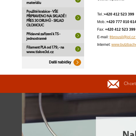
materiálu
Použité krabice - VŠE
Tel.:
+420 412 523 399
PŘIPRAVENO NA SKLADĚ !
PŘES 30 DRUHŮ - SKLAD
Mob.:
+420 777 010 61
OLOMOUC
Fax:
+420 412 523 399
Přídavné zařízení k TS -
E-mail:
frbrousil@iol.c
jednostranné
Internet:
www.butzbach
Filament PLA od 179,- na
www.tiskve3d.cz
Další nabídky
Chcete