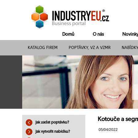
Domů
O nás
Novink
KATALOG FIREM
POPTÁVKY, VZ A VZMR
NABÍDK
Kotouče a segm
Jak zadat poptávku?
05/04/2022
Jak vytvořit nabídku?