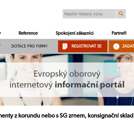
y
Reference
Spokojení zákazníci
Partneři
Y
DOTACE PRO FIRMY
REGISTROVAT SE
ZADA
enty z korundu nebo s SG zrnem, konsignační sklad -