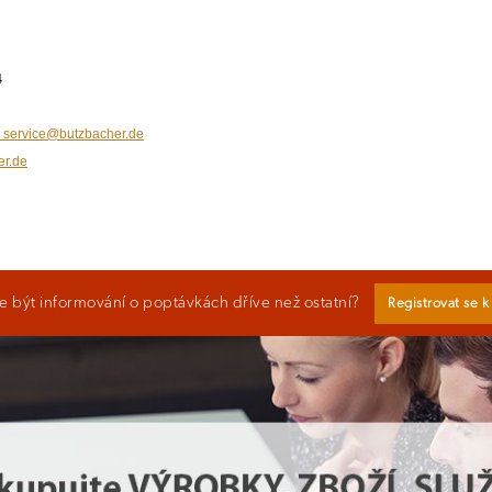
4
z; service@butzbacher.de
er.de
 být informování o poptávkách dříve než ostatní?
Registrovat se 