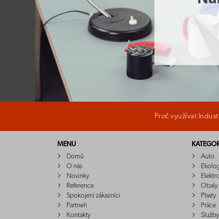
Proč využívat Indus
MENU
KATEGOR
Domů
Auto
O nás
Ekolo
Novinky
Elektr
Reference
Obaly
Spokojení zákazníci
Plasty
Partneři
Práce
Kontakty
Služby