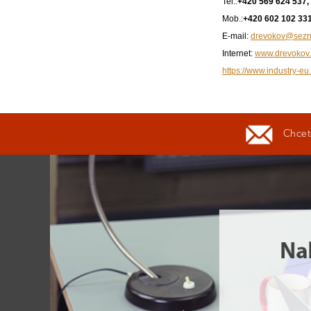
Tel.:
+420 569 624 537,
Mob.:
+420 602 102 33
E-mail:
drevokov@sezn
Internet:
www.drevokov.
https://www.industry-eu
Chcete