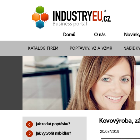
Domů
O nás
Novink
KATALOG FIREM
POPTÁVKY, VZ A VZMR
NABÍDK
Kovovýroba, z
Jak zadat poptávku?
20/08/2019
Jak vytvořit nabídku?