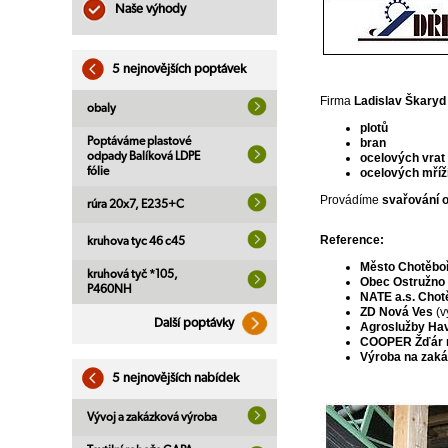
Naše výhody
5 nejnovějších poptávek
Firma
Ladislav Škaryd
obaly
plotů
Poptáváme plastové
bran
odpady Balíková LDPE
ocelových vrat
fólie
ocelových mříž
Provádíme
svařování 
rúra 20x7, E235+C
Reference:
kruhova tyc 46 c45
Město Chotěbo
kruhová tyč *105,
Obec Ostružno
P460NH
NATE a.s. Chot
ZD Nová Ves
(v
Další poptávky
Agroslužby Hav
COOPER Žďár 
Výroba na zak
5 nejnovějších nabídek
Vývoj a zakázková výroba