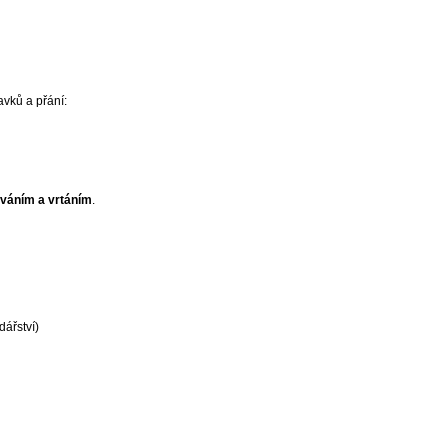
vků a přání:
ováním a vrtáním
.
ářství)