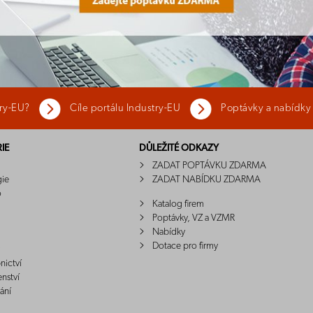
try-EU?
Cíle portálu Industry-EU
Poptávky a nabídky
IE
DŮLEŽITÉ ODKAZY
ZADAT POPTÁVKU ZDARMA
gie
ZADAT NABÍDKU ZDARMA
o
Katalog firem
Poptávky, VZ a VZMR
Nabídky
Dotace pro firmy
nictví
enství
ání