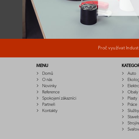
Proč využívat Indus
MENU
KATEGOR
Domů
Auto
O nás
Ekolo
Novinky
Elektr
Reference
Obaly
Spokojení zákazníci
Plasty
Partneři
Práce
Kontakty
Služby
Staveb
Strojír
Svařov