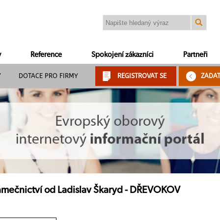
y
Reference
Spokojení zákazníci
Partneři
Y
DOTACE PRO FIRMY
REGISTROVAT SE
ZADA
ámečnictví od Ladislav Škaryd - DŘEVOKOV