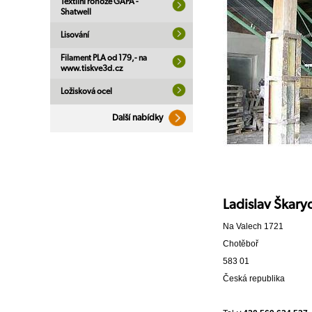
Textilní rohože GAPA -
Shatwell
Lisování
Filament PLA od 179,- na
www.tiskve3d.cz
Ložisková ocel
Další nabídky
Ladislav Škar
Na Valech 1721
Chotěboř
583 01
Česká republika