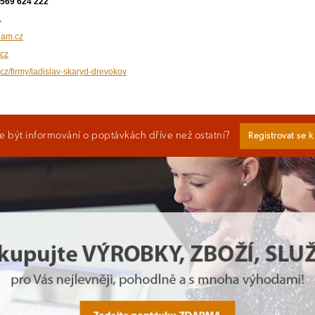
 569 624 222
1
am.cz
cz
.cz/firmy/ladislav-skaryd-drevokov
 být informování o poptávkách dříve než ostatní?
Registrovat se 