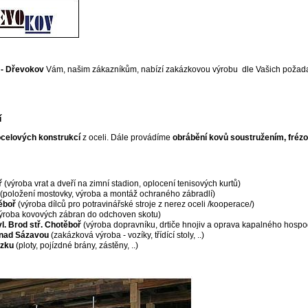
 - Dřevokov
Vám, našim zákazníkům, nabízí zakázkovou výrobu dle Vašich požada
í
ocelových konstrukcí
z oceli. Dále provádíme
obrábění kovů
soustružením, fréz
ř
(výroba vrat a dveří na zimní stadion, oplocení tenisových kurtů)
(položení mostovky, výroba a montáž ochraného zábradlí)
ěboř
(výroba dílců pro potravinářské stroje z nerez oceli /kooperace/)
ýroba kovových zábran do odchoven skotu)
l. Brod stř. Chotěboř
(výroba dopravníku, drtiče hnojiv a oprava kapalného hospod
nad Sázavou
(zakázková výroba - vozíky, třídící stoly, ..)
ázku
(ploty, pojízdné brány, zástěny, ..)