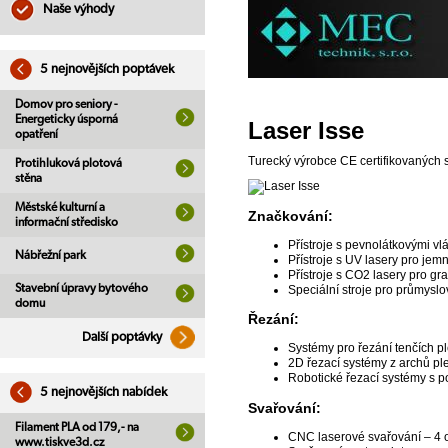
Naše výhody
5 nejnovějších poptávek
Domov pro seniory -
Energeticky úsporná
Laser Isse
opatření
Turecký výrobce CE certifikovaných 
Protihluková plotová
stěna
Městské kulturní a
Značkování:
informační středisko
Přístroje s pevnolátkovými vl
Nábřežní park
Přístroje s UV lasery pro jem
Přístroje s CO2 lasery pro gra
Stavební úpravy bytového
Speciální stroje pro průmyslo
domu
Řezání:
Další poptávky
Systémy pro řezání tenčích p
2D řezací systémy z archů ple
Robotické řezací systémy s p
5 nejnovějších nabídek
Svařování:
Filament PLA od 179,- na
CNC laserové svařování – 4 
www.tiskve3d.cz