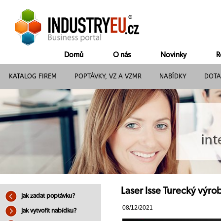
Domů
O nás
Novinky
R
KATALOG FIREM
POPTÁVKY, VZ A VZMR
NABÍDKY
DOTA
Laser Isse Turecký výro
Jak zadat poptávku?
08/12/2021
Jak vytvořit nabídku?