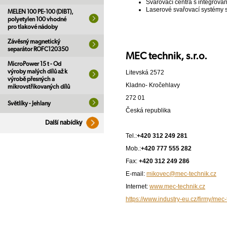
Svařovací centra s integrov
Laserové svařovací systémy 
MELEN 100 PE-100 (DIBT),
polyetylen 100 vhodné
pro tlakové nádoby
Závěsný magnetický
separátor ROFC120350
MEC technik, s.r.o.
MicroPower 15 t - Od
výroby malých dílů až k
Litevská 2572
výrobě přesných a
Kladno- Kročehlavy
mikrovstřikovaných dílů
272 01
Světlíky - Jehlany
Česká republika
Další nabídky
Tel.:
+420 312 249 281
Mob.:
+420 777 555 282
Fax:
+420 312 249 286
E-mail:
mikovec@mec-technik.cz
Internet:
www.mec-technik.cz
https://www.industry-eu.cz/firmy/mec-