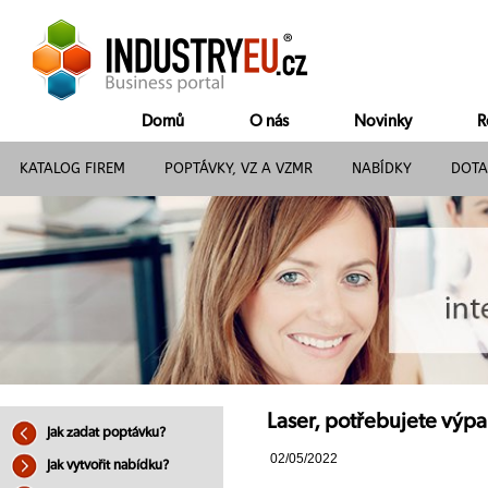
Domů
O nás
Novinky
R
KATALOG FIREM
POPTÁVKY, VZ A VZMR
NABÍDKY
DOTA
Laser, potřebujete výpa
Jak zadat poptávku?
02/05/2022
Jak vytvořit nabídku?