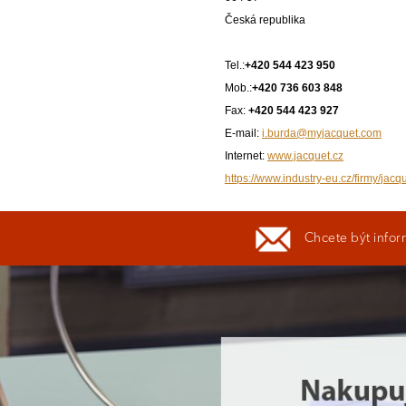
Česká republika
Tel.:
+420 544 423 950
Mob.:
+420 736 603 848
Fax:
+420 544 423 927
E-mail:
i.burda@myjacquet.com
Internet:
www.jacquet.cz
https://www.industry-eu.cz/firmy/jacqu
Chcete být infor