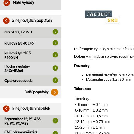
Naše výhody
5 nejnovějších poptávek
rúra 20x7, E235+C
kruhova tyc 46 c45
Potřebujete výpalky s minimálními t
kruhová tyč *105,
Dělení Vám nabízí správné řešení pro
P460NH
Rozměry
Plochá a guľatá -
34CrNiMo6
Maximální rozměry :6 m ×2 m
Maximální tloušťka : 30 mm
Oprava vodovodu
Tolerance
Další poptávky
Tloušťky
< 6 mm
± 0,1 mm
5 nejnovějších nabídek
6-10 mm
± 0,2 mm
10-12 mm
± 0,5 mm
Regranulace PP, PE, ABS,
12-15 mm
± 0,75 mm
PS, PC, PC/ABS
15-20 mm
± 1 mm
CNC plazmové řezání
20-30 mm
± 1,25 mm