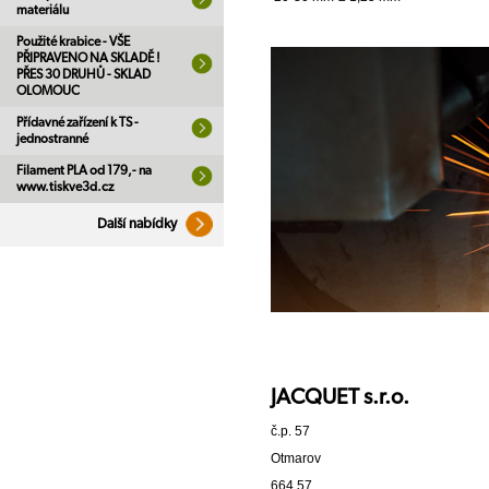
materiálu
Použité krabice - VŠE
PŘIPRAVENO NA SKLADĚ !
PŘES 30 DRUHŮ - SKLAD
OLOMOUC
Přídavné zařízení k TS -
jednostranné
Filament PLA od 179,- na
www.tiskve3d.cz
Další nabídky
JACQUET s.r.o.
č.p. 57
Otmarov
664 57