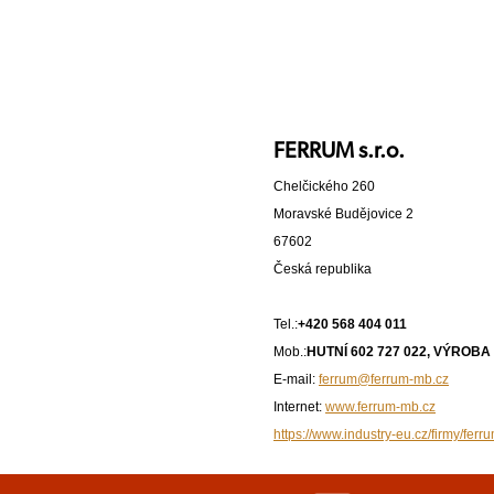
FERRUM s.r.o.
Chelčického 260
Moravské Budějovice 2
67602
Česká republika
Tel.:
+420 568 404 011
Mob.:
HUTNÍ 602 727 022, VÝROBA 
E-mail:
ferrum@ferrum-mb.cz
Internet:
www.ferrum-mb.cz
https://www.industry-eu.cz/firmy/ferru