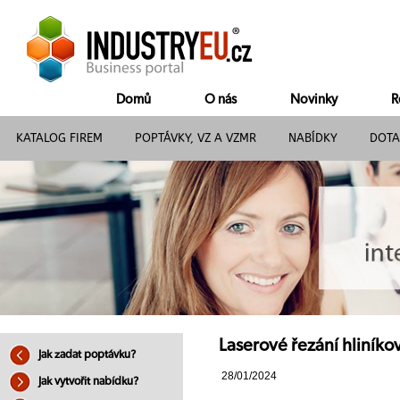
Domů
O nás
Novinky
R
KATALOG FIREM
POPTÁVKY, VZ A VZMR
NABÍDKY
DOTA
Laserové řezání hliníko
Jak zadat poptávku?
28/01/2024
Jak vytvořit nabídku?