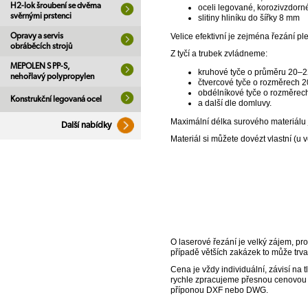
H2-lok šroubení se dvěma
oceli legované, korozivzdorn
svěrnými prstenci
slitiny hliníku do šířky 8 mm
Opravy a servis
Velice efektivní je zejména řezání p
obráběcích strojů
Z tyčí a trubek zvládneme:
MEPOLEN S PP-S,
kruhové tyče o průměru 20–
nehořlavý polypropylen
čtvercové tyče o rozměrech
obdélníkové tyče o rozměre
Konstrukční legovaná ocel
a další dle domluvy.
Maximální délka surového materiálu
Další nabídky
Materiál si můžete dovézt vlastní (u
O laserové řezání je velký zájem, pr
případě větších zakázek to může trva
Cena je vždy individuální, závisí na
rychle zpracujeme přesnou cenovou na
příponou DXF nebo DWG.