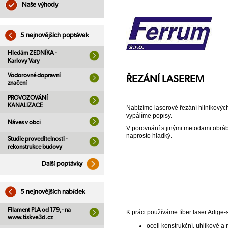
Naše výhody
5 nejnovějších poptávek
Hledám ZEDNÍKA -
Karlovy Vary
Vodorovné dopravní
ŘEZÁNÍ LASEREM
značení
PROVOZOVÁNÍ
KANALIZACE
Nabízíme laserové řezání hliníkových
vypálíme popisy.
Náves v obci
V porovnání s jinými metodami obrábění
naprosto hladký.
Studie proveditelnosti -
rekonstrukce budovy
Další poptávky
5 nejnovějších nabídek
Filament PLA od 179,- na
K práci používáme fíber laser Adige-
www.tiskve3d.cz
oceli konstrukční, uhlíkové a