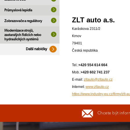
Průmyslová lepidla
ZLT auto a.s.
Zobrazovače a regulátory
Karáskova 2311/2
Modernizace strojů,
zastaralých řídících nebo
Krnov
hydraulických systémů
79401
Další nabídky
Česká republika
Tel.:
+420 554 614 664
Mob.:
+420 602 741 237
E-mail:
zltauto@zltauto.cz
Internet:
www.zltauto.cz
https://www.industry-eu.cz/firmy/zlt-a
Chcete být infor