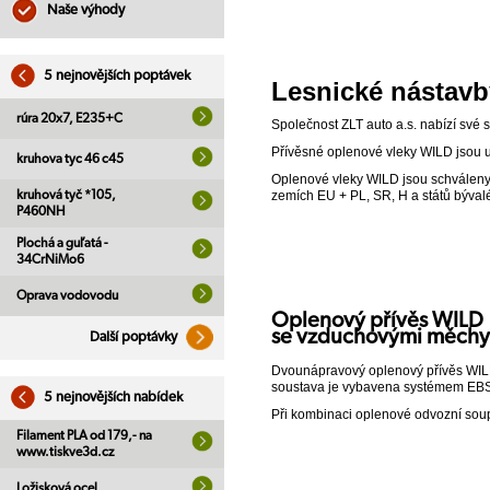
Naše výhody
5 nejnovějších poptávek
Lesnické nástavb
rúra 20x7, E235+C
Společnost ZLT auto a.s. nabízí své 
Přívěsné oplenové vleky WILD jsou u
kruhova tyc 46 c45
Oplenové vleky WILD jsou schváleny
kruhová tyč *105,
zemích EU + PL, SR, H a států býval
P460NH
Plochá a guľatá -
34CrNiMo6
Oprava vodovodu
Oplenový přívěs WILD
se vzduchovými měchy
Další poptávky
Dvounápravový oplenový přívěs WIL
soustava je vybavena systémem E
5 nejnovějších nabídek
Při kombinaci oplenové odvozní soupr
Filament PLA od 179,- na
www.tiskve3d.cz
Ložisková ocel