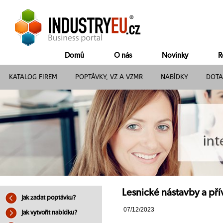
Domů
O nás
Novinky
R
KATALOG FIREM
POPTÁVKY, VZ A VZMR
NABÍDKY
DOTA
Lesnické nástavby a přív
Jak zadat poptávku?
07/12/2023
Jak vytvořit nabídku?