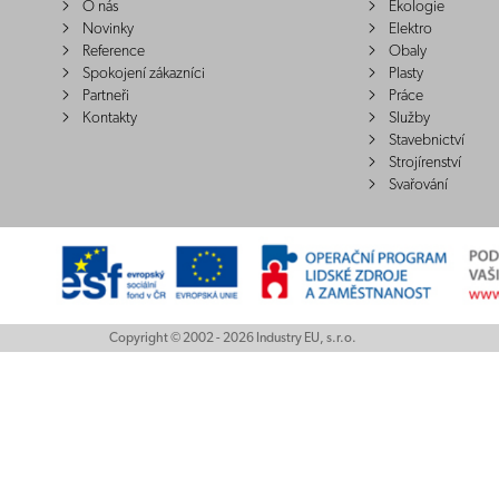
O nás
Ekologie
Novinky
Elektro
Reference
Obaly
Spokojení zákazníci
Plasty
Partneři
Práce
Kontakty
Služby
Stavebnictví
Strojírenství
Svařování
Copyright © 2002 - 2026 Industry EU, s.r.o.