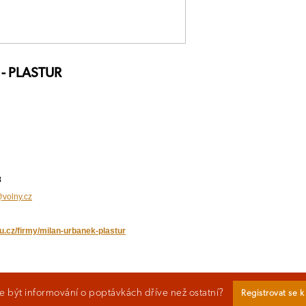
 - PLASTUR
8
volny.cz
u.cz/firmy/milan-urbanek-plastur
 být informování o poptávkách dříve než ostatní?
Registrovat se 