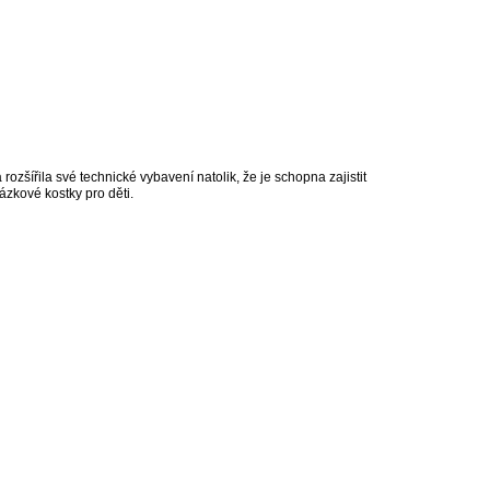
zšířila své technické vybavení natolik, že je schopna zajistit
ázkové kostky pro děti.