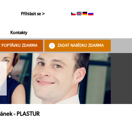
Příhlásit se >
Kontakty
T POPTÁVKU ZDARMA
ZADAT NABÍDKU ZDARMA
rbánek - PLASTUR