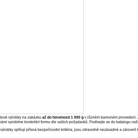
stové výrobky na zakázku
až do hmotnosti 1 000 g
v různém barevném provedení. Za
vámi vyrobíme konkrétní formu dle vašich požadavků. Podívejte se do katalogu naš
ýrobky splňují přísná bezpečnostní kritéria, jsou zdravotně nezávadné a zároveň k