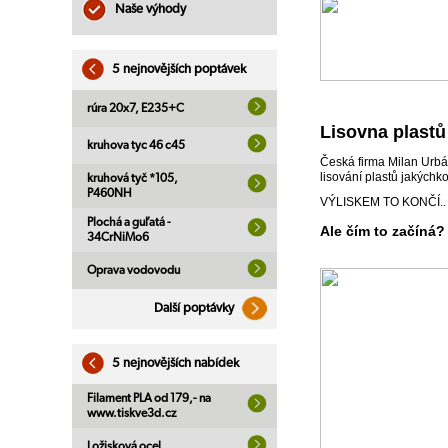
Naše výhody
5 nejnovějších poptávek
rúra 20x7, E235+C
Lisovna plastů
kruhova tyc 46 c45
Česká firma Milan Urbán
lisování plastů jakýchko
kruhová tyč *105,
P460NH
VÝLISKEM TO KONČÍ..
Plochá a guľatá -
Ale čím to začíná?
34CrNiMo6
Oprava vodovodu
Další poptávky
5 nejnovějších nabídek
Filament PLA od 179,- na
www.tiskve3d.cz
Ložisková ocel