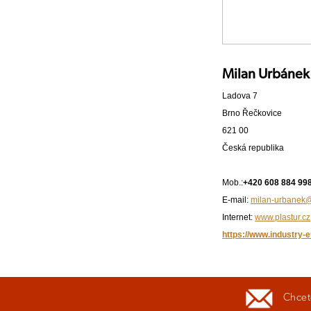
Milan Urbánek
Ladova 7
Brno Řečkovice
621 00
Česká republika
Mob.:
+420 608 884 99
E-mail:
milan-urbanek@
Internet:
www.plastur.cz
https://www.industry-e
Chcete