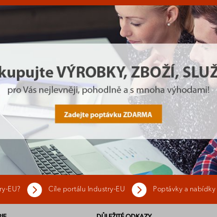
try-EU?
Cíle portálu Industry-EU
Poptávky a nabídky