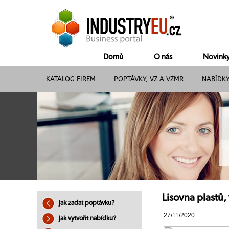
Domů
O nás
Novink
KATALOG FIREM
POPTÁVKY, VZ A VZMR
NABÍDK
Lisovna plastů
Jak zadat poptávku?
27/11/2020
Jak vytvořit nabídku?