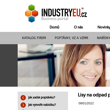
Domů
O nás
Novink
KATALOG FIREM
POPTÁVKY, VZ A VZMR
NABÍDK
Lisy na odpad p
Jak zadat poptávku?
08/01/2022
Jak vytvořit nabídku?