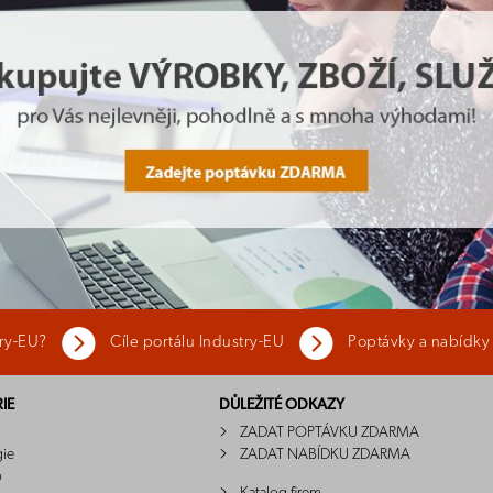
try-EU?
Cíle portálu Industry-EU
Poptávky a nabídky
IE
DŮLEŽITÉ ODKAZY
ZADAT POPTÁVKU ZDARMA
gie
ZADAT NABÍDKU ZDARMA
o