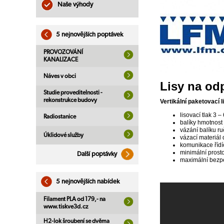
Naše výhody
5 nejnovějších poptávek
PROVOZOVÁNÍ
KANALIZACE
Náves v obci
Lisy na od
Studie proveditelnosti -
rekonstrukce budovy
Vertikální paketovací 
lisovací tlak 3 –
Radiostanice
balíky hmotnost
vázání balíku ru
Úklidové služby
vázací materiál 
komunikace řídí
minimální prosto
Další poptávky
maximální bezpe
5 nejnovějších nabídek
Filament PLA od 179,- na
www.tiskve3d.cz
H2-lok šroubení se dvěma