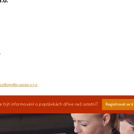
r.o.
7
cz/firmy/lfm-servis-s-r-o
 být informování o poptávkách dříve než ostatní?
Registrovat se 