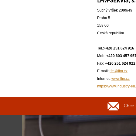
LFM-SERVIS, s.
Suchý Vršek 2099/49
Praha 5
158 00
Česká republika
Tel.:
+420 251 624 916
Mob.:
+420 603 457 95
Fax:
+420 251 624 922
E-mail:
lfm@lfm.cz
Internet:
www.lfm.cz
https://www.industry-eu.
Chcete