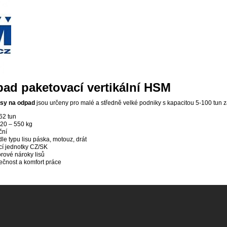
pad paketovací vertikální HSM
lisy na odpad
jsou určeny pro malé a středně velké podniky s kapacitou 5-100 tun z
 62 tun
 20 – 550 kg
ční
dle typu lisu páska, motouz, drát
cí jednotky CZ/SK
rové nároky lisů
čnost a komfort práce