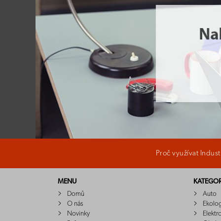
Proč využívat Indus
MENU
KATEGOR
Domů
Auto
O nás
Ekolo
Novinky
Elektr