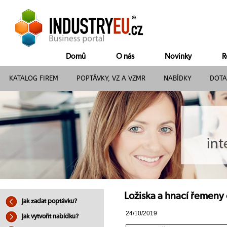
Domů
O nás
Novinky
R
KATALOG FIREM
POPTÁVKY, VZ A VZMR
NABÍDKY
DOTA
Ložiska a hnací řemeny
Jak zadat poptávku?
24/10/2019
Jak vytvořit nabídku?