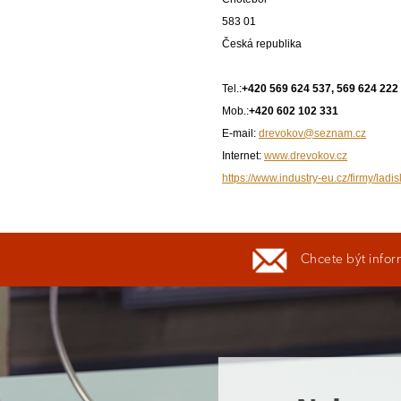
583 01
Česká republika
Tel.:
+420 569 624 537, 569 624 222
Mob.:
+420 602 102 331
E-mail:
drevokov@seznam.cz
Internet:
www.drevokov.cz
https://www.industry-eu.cz/firmy/ladi
Chcete být infor