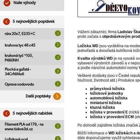
Naše výhody
5 nejnovějších poptávek
Vážení zákazníci, firma
Ladislav Ška
rúra 20x7, E235+C
proto začala s
objednávkovým prod
kruhova tyc 46 c45
Ložiska WD
jsou vyráběna na moder
jednořadá a dvouřadá kuličková ložisk
kruhová tyč *105,
Kvalita výrobků WD
je na vysoké sv
P460NH
vybavení výrobních závodů a v nepo
a podle náročné automobilní normy
Plochá a guľatá -
34CrNiMo6
Veškeré dodávky jsou v České repub
hlučnost, životnost atd.) Produkce sp
Oprava vodovodu
průmyslová ložiska
ložiskové jednotky
Další poptávky
automobilová ložiska
miniaturní ložiska
kluzná ložiska
ložiska v provedení E
(nízká 
5 nejnovějších nabídek
ložiska v provedení ECM
(el
Filament PLA od 179,- na
Po dohodě zajistíme ložiska značek
www.tiskve3d.cz
Bližší informace o
WD ložiskách a da
dále doporučujeme využít vyhledava
Ložisková ocel