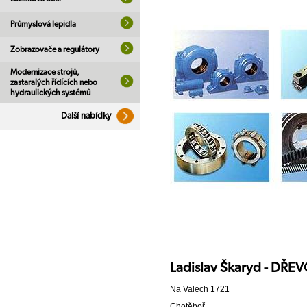
Průmyslová lepidla
Zobrazovače a regulátory
Modernizace strojů,
zastaralých řídících nebo
hydraulických systémů
Další nabídky
Ladislav Škaryd - DŘ
Na Valech 1721
Chotěboř