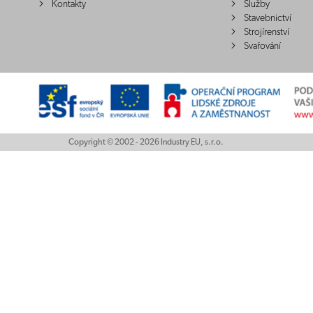
Kontakty
Služby
Stavebnictví
Strojírenství
Svařování
Copyright © 2002 - 2026 Industry EU, s.r.o.