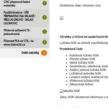
CNC plazmové řezání
Dokážeme však i mnohem více.
materiálu
Použité krabice - VŠE
PŘIPRAVENO NA SKLADĚ !
PŘES 30 DRUHŮ - SKLAD
OLOMOUC
Přídavné zařízení k TS -
jednostranné
Výrobky a řešení od společnosti N
Filament PLA od 179,- na
Ložiska NSK se účinně vypořádávají s
www.tiskve3d.cz
Produktové řady
Další nabídky
Kuličkové ložisko NSK
Přesné ložisko NSK
Valivé ložisko NSK
Soudečková, válečková, kuže
Axiální, jehlová ložiska NSK
Ložiskové jednotky NSK
Lineární vedení, kuličkové šr
Vřetenová ložiska NSK
Zákaznická řešení
Zdroj: NSK všeobecné informace o z