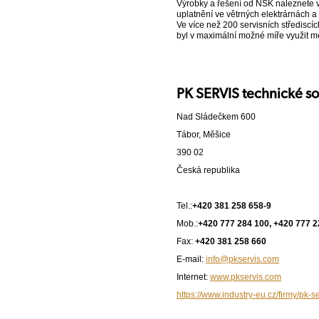
Výrobky a řešení od NSK naleznete v
uplatnění ve větrných elektrárnách a 
Ve více než 200 servisních střediscí
byl v maximální možné míře využit me
PK SERVIS technické sou
Nad Sládečkem 600
Tábor, Měšice
390 02
Česká republika
Tel.:
+420 381 258 658-9
Mob.:
+420 777 284 100, +420 777 2
Fax:
+420 381 258 660
E-mail:
info@pkservis.com
Internet:
www.pkservis.com
https://www.industry-eu.cz/firmy/pk-s