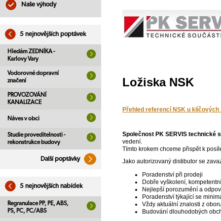
Naše výhody
5 nejnovějších poptávek
Hledám ZEDNÍKA -
Karlovy Vary
Vodorovné dopravní
Ložiska NSK
značení
PROVOZOVÁNÍ
KANALIZACE
Přehled referencí NSK u klíčových 
Náves v obci
Společnost PK SERVIS technické so
Studie proveditelnosti -
vedení.
rekonstrukce budovy
Tímto krokem chceme přispět k posíl
Další poptávky
Jako autorizovaný distibutor se zava
Poradenství při prodeji
Dobře vyškolení, kompetentní
5 nejnovějších nabídek
Nejlepší porozumění a odpovíd
Poradenství týkající se mini
Regranulace PP, PE, ABS,
Vždy aktuální znalosti z obor
PS, PC, PC/ABS
Budování dlouhodobých obch