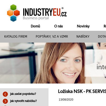
Domů
O nás
Novinky
R
KATALOG FIREM
POPTÁVKY, VZ A VZMR
NABÍDKY
DOTA
Ložiska NSK - PK SERVIS 
Jak zadat poptávku?
13/08/2020
Jak vytvořit nabídku?