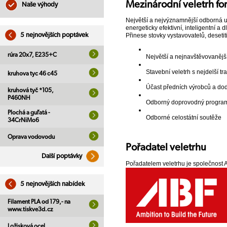
Mezinárodní veletrh
fo
Naše výhody
Největší a nejvýznamnější odborná ud
energeticky efektivní, inteligentní a 
5 nejnovějších poptávek
Přinese stovky vystavovatelů, desetit
rúra 20x7, E235+C
Největší a nejnavštěvovanějš
Stavební veletrh s nejdelší tr
kruhova tyc 46 c45
Účast předních výrobců a do
kruhová tyč *105,
P460NH
Odborný doprovodný program
Plochá a guľatá -
Odborné celostátní soutěže
34CrNiMo6
Oprava vodovodu
Pořadatel
veletrhu
Další poptávky
Pořadatelem veletrhu je společnost A
5 nejnovějších nabídek
Filament PLA od 179,- na
www.tiskve3d.cz
Ložisková ocel