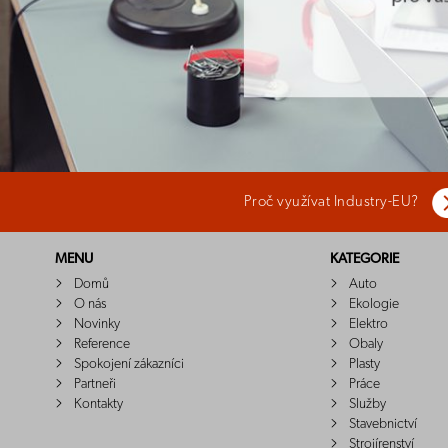
Proč využívat Industry-EU?
MENU
KATEGORIE
Domů
Auto
O nás
Ekologie
Novinky
Elektro
Reference
Obaly
Spokojení zákazníci
Plasty
Partneři
Práce
Kontakty
Služby
Stavebnictví
Strojírenství