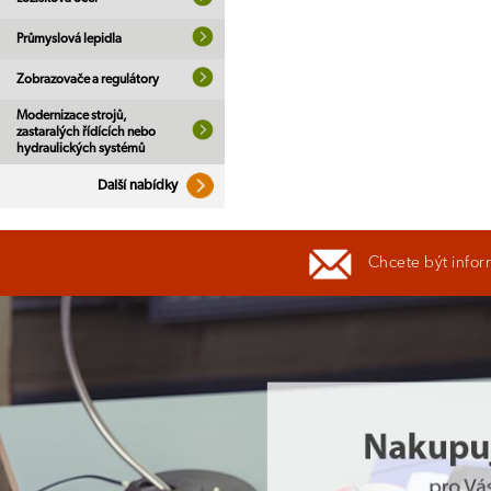
Průmyslová lepidla
Zobrazovače a regulátory
Modernizace strojů,
zastaralých řídících nebo
hydraulických systémů
Další nabídky
Chcete být infor