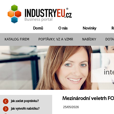
Domů
O nás
Novinky
R
KATALOG FIREM
POPTÁVKY, VZ A VZMR
NABÍDKY
DOTA
Mezinárodní veletrh F
Jak zadat poptávku?
25/05/2026
Jak vytvořit nabídku?