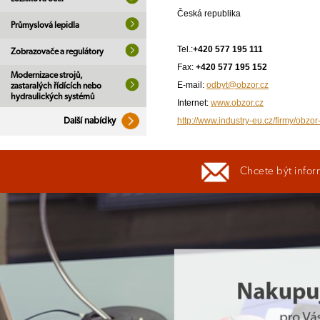
Česká republika
Průmyslová lepidla
Tel.:
+420 577 195 111
Zobrazovače a regulátory
Fax:
+420 577 195 152
Modernizace strojů,
E-mail:
odbyt@obzor.cz
zastaralých řídících nebo
hydraulických systémů
Internet:
www.obzor.cz
http://www.industry-eu.cz/firmy/obzor
Další nabídky
Chcete být infor