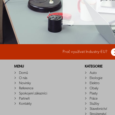
Proč využívat Industry-EU?
MENU
KATEGORIE
Domů
Auto
O nás
Ekologie
Novinky
Elektro
Reference
Obaly
Spokojení zákazníci
Plasty
Partneři
Práce
Kontakty
Služby
Stavebnictví
Strojírenství