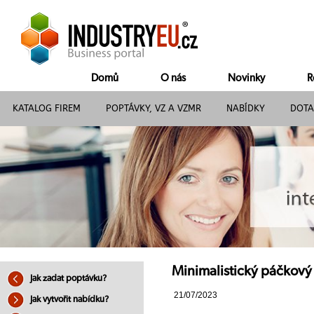
Domů
O nás
Novinky
R
KATALOG FIREM
POPTÁVKY, VZ A VZMR
NABÍDKY
DOTA
Minimalistický páčkový
Jak zadat poptávku?
21/07/2023
Jak vytvořit nabídku?