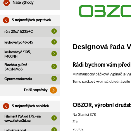
Naše výhody
5 nejnovějších poptávek
rúra 20x7, E235+C
kruhova tyc 46 c45
Designová řada 
kruhová tyč *105,
P460NH
Rádi bychom vám předst
Plochá a guľatá -
34CrNiMo6
Minimalistický páčkový vypínač je vy
Oprava vodovodu
Tento páčkový vypínač objednávejt
Další poptávky
OBZOR, výrobní družst
5 nejnovějších nabídek
Na Slanici 378
Filament PLA od 179,- na
www.tiskve3d.cz
Zlín
763 02
Ložisková ocel