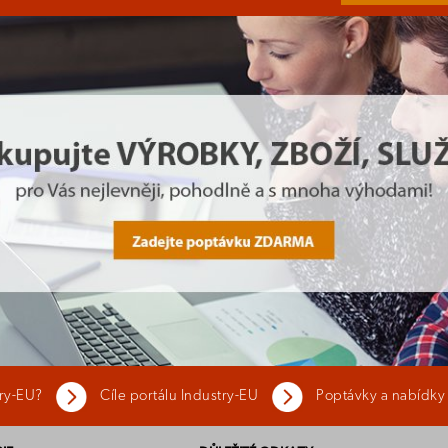
try-EU?
Cíle portálu Industry-EU
Poptávky a nabídky