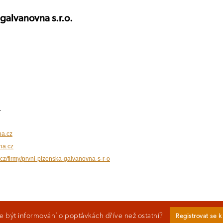
 galvanovna s.r.o.
1
a.cz
na.cz
.cz/firmy/prvni-plzenska-galvanovna-s-r-o
 být informování o poptávkách dříve než ostatní?
Registrovat se 