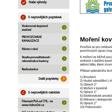
Naše výhody
5 nejnovějších poptávek
Vodorovné dopravní
značení
PROVOZOVÁNÍ
Moření ko
KANALIZACE
Používá se pro odstraně
Náves v obci
povrchových úprav (nap
K moření se běžně použí
Studie proveditelnosti -
směsích s dalšími kyseli
rekonstrukce budovy
aktivní látky, které zr
Radiostanice
Příklad optimálního te
1) Broušení
Další poptávky
2) Hrubé odmaštění ( c
3) Oplach 2°
4) Moření v kyselině
5) Oplach 2°
5 nejnovějších nabídek
6) Elektrolytické anodi
8) Aktivace ( dekapován
Filament PLA od 179,- na
9) Oplach 2°
www.tiskve3d.cz
10) Pokovování