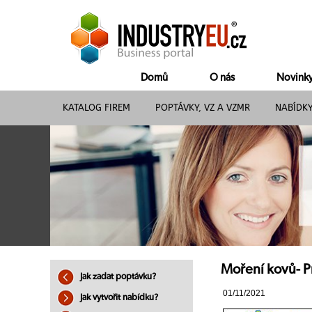
Domů
O nás
Novink
KATALOG FIREM
POPTÁVKY, VZ A VZMR
NABÍDK
Moření kovů- Pr
Jak zadat poptávku?
01/11/2021
Jak vytvořit nabídku?