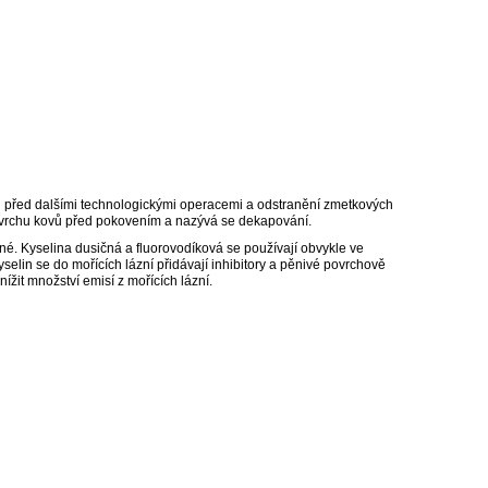
chu před dalšími technologickými operacemi a odstranění zmetkových
povrchu kovů před pokovením a nazývá se dekapování.
né. Kyselina dusičná a fluorovodíková se používají obvykle ve
yselin se do mořících lázní přidávají inhibitory a pěnivé povrchově
žit množství emisí z mořících lázní.