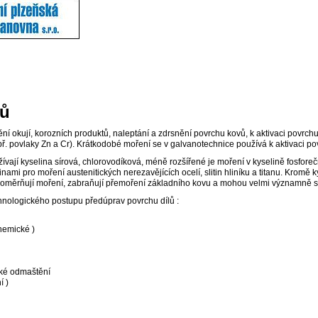
vů
ní okují, korozních produktů, naleptání a zdrsnění povrchu kovů, k aktivaci povr
ř. povlaky Zn a Cr). Krátkodobé moření se v galvanotechnice používá k aktivaci 
vají kyselina sírová, chlorovodíková, méně rozšířené je moření v kyselině fosforeč
nami pro moření austenitických nerezavějících ocelí, slitin hliníku a titanu. Kromě k
ovnoměrňují moření, zabraňují přemoření základního kovu a mohou velmi významně sní
chnologického postupu předúprav povrchu dílů :
hemické )
cké odmaštění
í )