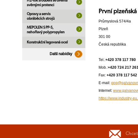
H2-lok šroubení se dvěma
svěrnými prstenci
První plzeňská
Opravy a servis
obráběcích strojů
Průmyslová 574/4a
MEPOLEN S PP-S,
Plzeň
nehořlavý polypropylen
301 00
Konstrukční legovaná ocel
Česká republika
Další nabídky
Tel.:
+420 378 117 780
Mob.:
+420 724 217 26
Fax:
+420 378 117 542
E-mail:
ppg@galvanovn
Internet:
www.galvanov
https://www.industry-eu
Chcete