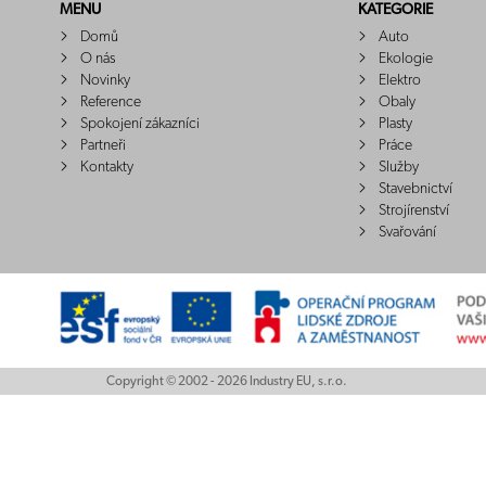
MENU
KATEGORIE
Domů
Auto
O nás
Ekologie
Novinky
Elektro
Reference
Obaly
Spokojení zákazníci
Plasty
Partneři
Práce
Kontakty
Služby
Stavebnictví
Strojírenství
Svařování
Copyright © 2002 - 2026 Industry EU, s.r.o.