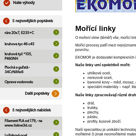
Naše výhody
5 nejnovějších poptávek
Mořící linky
rúra 20x7, E235+C
O moření víme (téměř) vše, mořící lin
kruhova tyc 46 c45
Mořící procesy patří mezi nejvýznam
povrchu.
kruhová tyč *105,
EKOMOR je dodavatel komplexních ře
P460NH
Naše linky umí spolehlivě mořit:
Plochá a guľatá -
34CrNiMo6
uhlíkové oceli,
nerezové oceli,
Oprava vodovodu
barevné kovy – měď, mosaz, 
speciální materiály – např. tit
Další poptávky
Naše linky zpracovávají různé druh
drát,
trubky,
5 nejnovějších nabídek
plechy,
pásku,
Filament PLA od 179,- na
profily, kusové zboží.
www.tiskve3d.cz
Naší specialitou je unikátní technol
mořitelné či jinak neomořitelné mate
Ložisková ocel