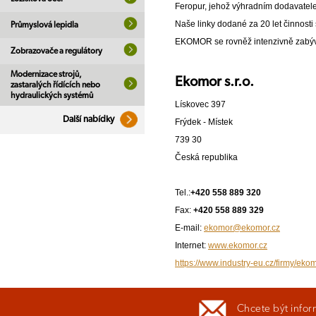
Feropur, jehož výhradním dodavatelem
Naše linky dodané za 20 let činnosti 
Průmyslová lepidla
EKOMOR se rovněž intenzivně zabývá 
Zobrazovače a regulátory
Modernizace strojů,
Ekomor s.r.o.
zastaralých řídících nebo
hydraulických systémů
Lískovec 397
Další nabídky
Frýdek - Místek
739 30
Česká republika
Tel.:
+420 558 889 320
Fax:
+420 558 889 329
E-mail:
ekomor@ekomor.cz
Internet:
www.ekomor.cz
https://www.industry-eu.cz/firmy/ekom
Chcete být infor