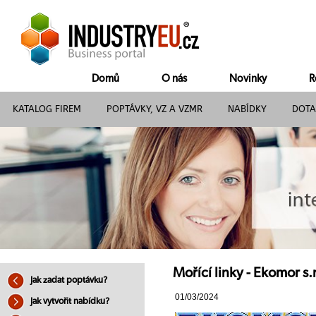
Domů
O nás
Novinky
R
KATALOG FIREM
POPTÁVKY, VZ A VZMR
NABÍDKY
DOTA
Mořící linky - Ekomor s.r
Jak zadat poptávku?
01/03/2024
Jak vytvořit nabídku?