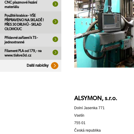
CNC plazmové řezání
materiálu
Použité krabice - VŠE
PŘIPRAVENO NA SKLADĚ !
PŘES 30 DRUHŮ - SKLAD
OLOMOUC
Přídavné zařízení k TS -
jednostranné
Filament PLA od 179,- na
www.tiskve3d.cz
Další nabídky
ALSYMON, s.r.o.
Dolní Jasenka 771
Vsetín
755 01
Česká republika