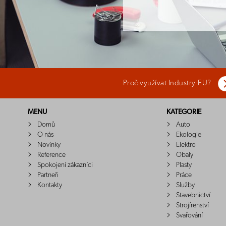
Proč využívat Industry-EU?
MENU
KATEGORIE
Domů
Auto
O nás
Ekologie
Novinky
Elektro
Reference
Obaly
Spokojení zákazníci
Plasty
Partneři
Práce
Kontakty
Služby
Stavebnictví
Strojírenství
Svařování