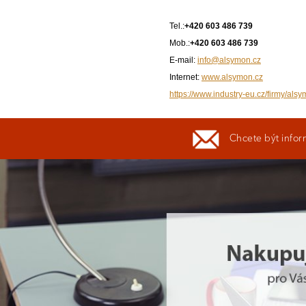
Tel.:
+420 603 486 739
Mob.:
+420 603 486 739
E-mail:
info@alsymon.cz
Internet:
www.alsymon.cz
https://www.industry-eu.cz/firmy/alsy
Chcete být infor