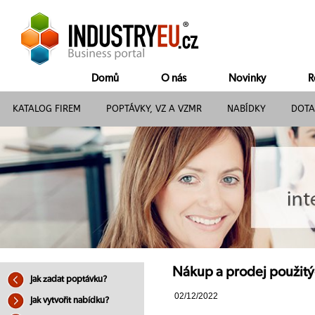
Domů
O nás
Novinky
R
KATALOG FIREM
POPTÁVKY, VZ A VZMR
NABÍDKY
DOTA
Nákup a prodej použitý
Jak zadat poptávku?
02/12/2022
Jak vytvořit nabídku?