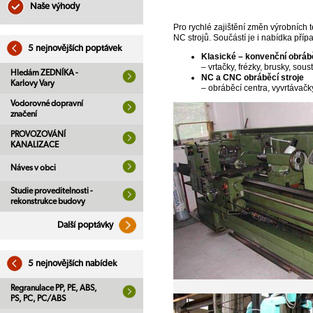
Naše výhody
Pro rychlé zajištění změn výrobních 
NC strojů. Součástí je i nabídka příp
5 nejnovějších poptávek
Klasické – konvenční obrábě
– vrtačky, frézky, brusky, sous
Hledám ZEDNÍKA -
NC a CNC obráběcí stroje
Karlovy Vary
– obráběcí centra, vyvrtávačky
Vodorovné dopravní
značení
PROVOZOVÁNÍ
KANALIZACE
Náves v obci
Studie proveditelnosti -
rekonstrukce budovy
Další poptávky
5 nejnovějších nabídek
Regranulace PP, PE, ABS,
PS, PC, PC/ABS