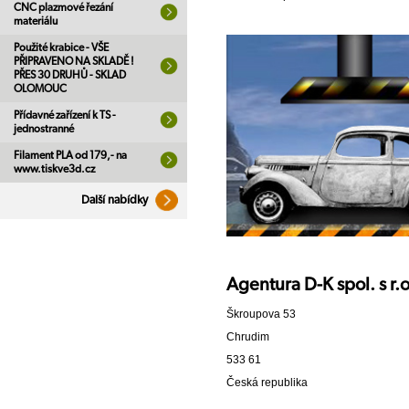
CNC plazmové řezání
materiálu
Použité krabice - VŠE
PŘIPRAVENO NA SKLADĚ !
PŘES 30 DRUHŮ - SKLAD
OLOMOUC
Přídavné zařízení k TS -
jednostranné
Filament PLA od 179,- na
www.tiskve3d.cz
Další nabídky
Agentura D-K spol. s r.o
Škroupova 53
Chrudim
533 61
Česká republika