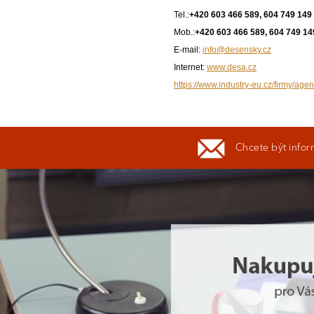
Tel.:
+420 603 466 589, 604 749 149
Mob.:
+420 603 466 589, 604 749 14
E-mail:
info@desensky.cz
Internet:
www.desa.cz
https://www.industry-eu.cz/firmy/agen
Chcete být infor