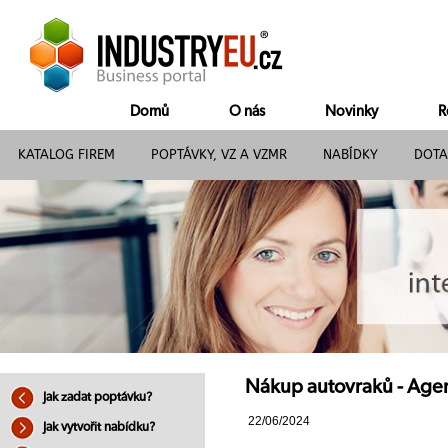
Domů
O nás
Novinky
R
KATALOG FIREM
POPTÁVKY, VZ A VZMR
NABÍDKY
DOTA
Nákup autovraků - Agent
Jak zadat poptávku?
22/06/2024
Jak vytvořit nabídku?