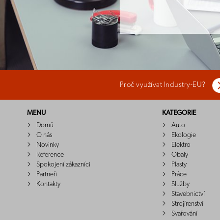
Proč využívat Industry-EU?
MENU
KATEGORIE
Domů
Auto
O nás
Ekologie
Novinky
Elektro
Reference
Obaly
Spokojení zákazníci
Plasty
Partneři
Práce
Kontakty
Služby
Stavebnictví
Strojírenství
Svařování