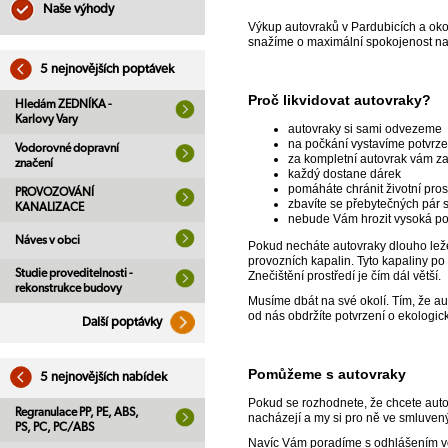
Naše výhody
Výkup autovraků v Pardubicích a okolí
snažíme o maximální spokojenost naš
5 nejnovějších poptávek
Proč likvidovat autovraky?
Hledám ZEDNÍKA -
Karlovy Vary
autovraky si sami odvezeme
na počkání vystavíme potvrzen
Vodorovné dopravní
za kompletní autovrak vám z
značení
každý dostane dárek
pomáháte chránit životní pros
PROVOZOVÁNÍ
zbavíte se přebytečných pár s
KANALIZACE
nebude Vám hrozit vysoká p
Náves v obci
Pokud necháte autovraky dlouho ležet
provozních kapalin. Tyto kapaliny po
Studie proveditelnosti -
Znečištění prostředí je čím dál větší.
rekonstrukce budovy
Musíme dbát na své okolí. Tím, že au
od nás obdržíte potvrzení o ekologick
Další poptávky
Pomůžeme s autovraky
5 nejnovějších nabídek
Pokud se rozhodnete, že chcete autov
Regranulace PP, PE, ABS,
nacházejí a my si pro ně ve smluven
PS, PC, PC/ABS
Navíc Vám poradíme s odhlášením vo