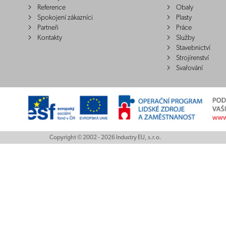
Reference
Obaly
Spokojení zákazníci
Plasty
Partneři
Práce
Kontakty
Služby
Stavebnictví
Strojírenství
Svařování
Copyright © 2002 - 2026 Industry EU, s.r.o.