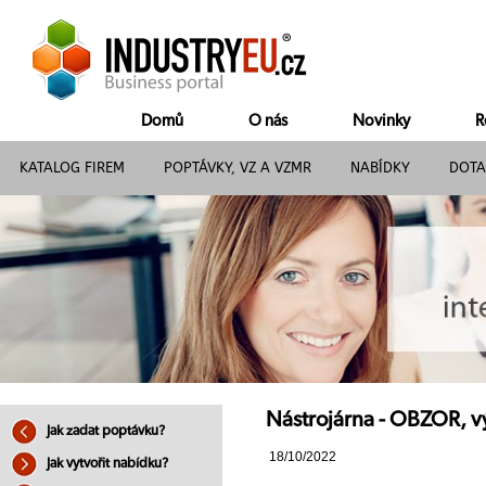
Domů
O nás
Novinky
R
KATALOG FIREM
POPTÁVKY, VZ A VZMR
NABÍDKY
DOTA
Nástrojárna - OBZOR, vý
Jak zadat poptávku?
18/10/2022
Jak vytvořit nabídku?