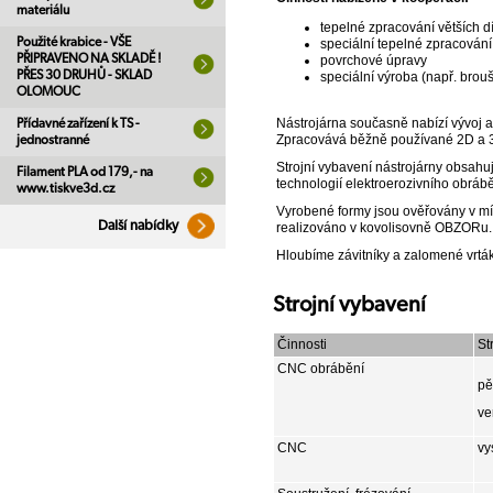
materiálu
tepelné zpracování větších d
Použité krabice - VŠE
speciální tepelné zpracování 
PŘIPRAVENO NA SKLADĚ !
povrchové úpravy
PŘES 30 DRUHŮ - SKLAD
speciální výroba (např. brouš
OLOMOUC
Nástrojárna současně nabízí vývoj 
Přídavné zařízení k TS -
Zpracovává běžně používané 2D a 
jednostranné
Strojní vybavení nástrojárny obsahuj
Filament PLA od 179,- na
technologií elektroerozivního obrábě
www.tiskve3d.cz
Vyrobené formy jsou ověřovány v místn
Další nabídky
realizováno v kovolisovně OBZORu.
Hloubíme závitníky a zalomené vrtá
Strojní vybavení
Činnosti
St
CNC obrábění
pě
ve
CNC
vy