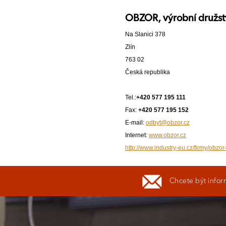
OBZOR, výrobní družst
Na Slanici 378
Zlín
763 02
Česká republika
Tel.:
+420 577 195 111
Fax:
+420 577 195 152
E-mail:
odbyt@obzor.cz
Internet:
www.obzor.cz
http://www.industry-eu.cz/firmy/obzor
Chcete být infor