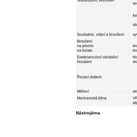
Soustružení, frézování
so
fr
ob
Souřadnic. vrtání a broušení
vy
Broušení:
na plocho
br
na kulato
br
Elektroerozivní obrábění:
hl
hloubení
dr
Řezání drátem
Měření
mi
Mechanická dílna
VR
at
Nástrojárna