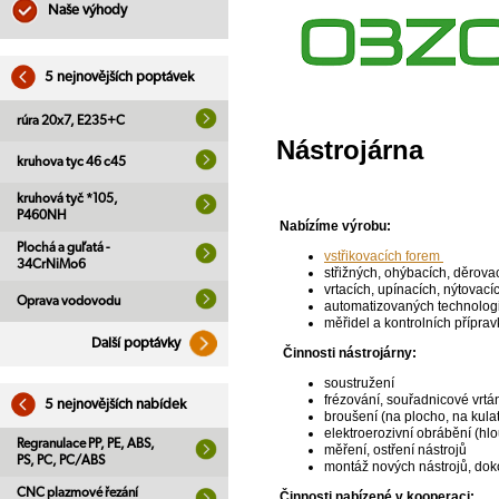
Naše výhody
5 nejnovějších poptávek
rúra 20x7, E235+C
Nástrojárna
kruhova tyc 46 c45
kruhová tyč *105,
P460NH
Nabízíme výrobu:
Plochá a guľatá -
vstřikovacích forem
34CrNiMo6
střižných, ohýbacích, děrova
vrtacích, upínacích, nýtovací
Oprava vodovodu
automatizovaných technologi
měřidel a kontrolních přípra
Další poptávky
Činnosti nástrojárny:
soustružení
frézování, souřadnicové vrtá
5 nejnovějších nabídek
broušení (na plocho, na kula
elektroerozivní obrábění (hlo
Regranulace PP, PE, ABS,
měření, ostření nástrojů
PS, PC, PC/ABS
montáž nových nástrojů, dok
CNC plazmové řezání
Činnosti nabízené v kooperaci: