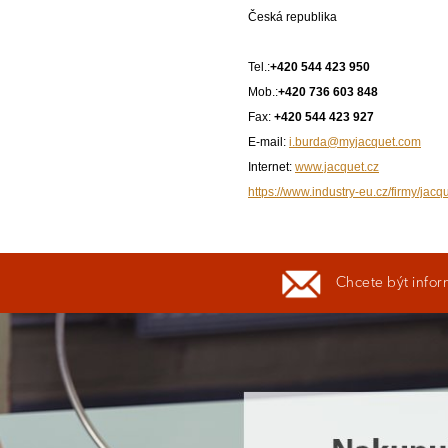
Česká republika
Tel.:
+420 544 423 950
Mob.:
+420 736 603 848
Fax:
+420 544 423 927
E-mail:
i.burda@myjacquet.com
Internet:
www.jacquet.cz
https://www.industry-eu.cz/firmy/jacqu
Chcete být infor