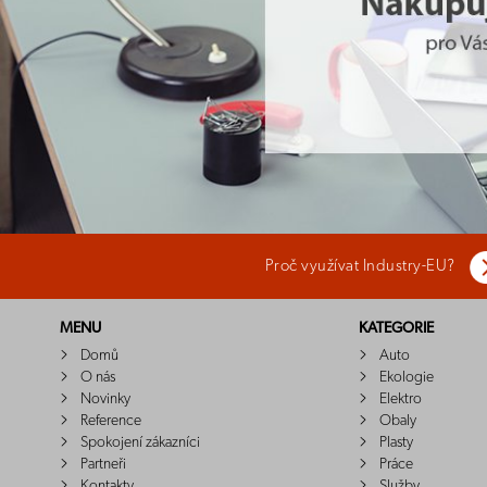
Proč využívat Industry-EU?
MENU
KATEGORIE
Domů
Auto
O nás
Ekologie
Novinky
Elektro
Reference
Obaly
Spokojení zákazníci
Plasty
Partneři
Práce
Kontakty
Služby