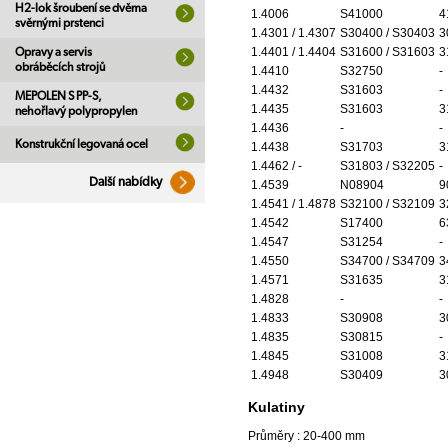
H2-lok šroubení se dvěma
1.4006
S41000
4
svěrnými prstenci
1.4301 / 1.4307
S30400 / S30403
3
1.4401 / 1.4404
S31600 / S31603
3
Opravy a servis
obráběcích strojů
1.4410
S32750
-
1.4432
S31603
-
MEPOLEN S PP-S,
1.4435
S31603
3
nehořlavý polypropylen
1.4436
-
-
Konstrukční legovaná ocel
1.4438
S31703
3
1.4462 / -
S31803 / S32205
-
Další nabídky
1.4539
N08904
9
1.4541 / 1.4878
S32100 / S32109
3
1.4542
S17400
6
1.4547
S31254
-
1.4550
S34700 / S34709
3
1.4571
S31635
3
1.4828
-
-
1.4833
S30908
3
1.4835
S30815
-
1.4845
S31008
3
1.4948
S30409
3
Kulatiny
Průměry : 20-400 mm