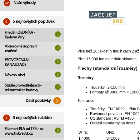
Naše výhody
5 nejnovějších poptávek
Hledám ZEDNÍKA -
Karlovy Vary
Vodorovné dopravní
značení
Více než 20 jakostí v tloušťkách 2 
Přes 15.000 tun materiálu skladem.
PROVOZOVÁNÍ
KANALIZACE
Plechy (standardní rozměry)
Náves v obci
Rozměry
Studie proveditelnosti -
Tloušťky : 2-150 mm
rekonstrukce budovy
Formáty až 3000 mm × 1200
Tolerance
Další poptávky
Tloušťky : EN 10029 – třída B
Rovinnost povrchu : EN 10029
5 nejnovějších nabídek
US standard : ASTM A480
Ostatní standardy na dotaz
Filament PLA od 179,- na
W. Nr.
UNS
A
www.tiskve3d.cz
1.4000
S41008
4