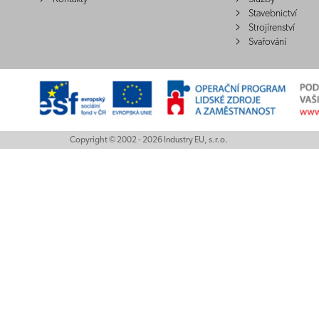
Stavebnictví
Strojírenství
Svařování
Copyright © 2002 - 2026 Industry EU, s.r.o.