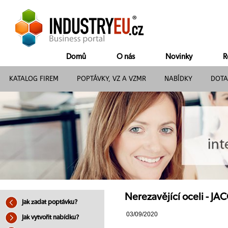
Domů
O nás
Novinky
R
KATALOG FIREM
POPTÁVKY, VZ A VZMR
NABÍDKY
DOTA
Nerezavějící oceli - JAC
Jak zadat poptávku?
03/09/2020
Jak vytvořit nabídku?