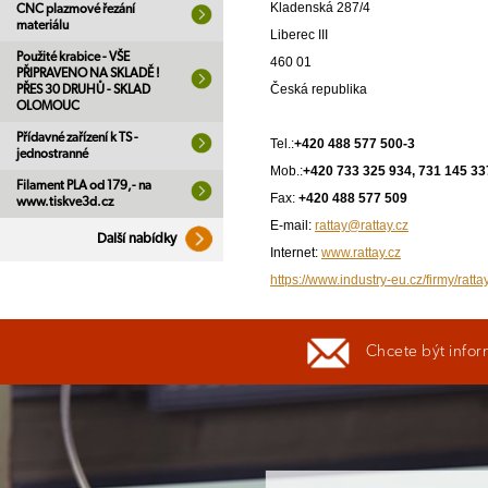
Kladenská 287/4
CNC plazmové řezání
materiálu
Liberec III
Použité krabice - VŠE
460 01
PŘIPRAVENO NA SKLADĚ !
Česká republika
PŘES 30 DRUHŮ - SKLAD
OLOMOUC
Přídavné zařízení k TS -
Tel.:
+420 488 577 500-3
jednostranné
Mob.:
+420 733 325 934, 731 145 33
Filament PLA od 179,- na
Fax:
+420 488 577 509
www.tiskve3d.cz
E-mail:
rattay@rattay.cz
Další nabídky
Internet:
www.rattay.cz
https://www.industry-eu.cz/firmy/ratt
Chcete být infor