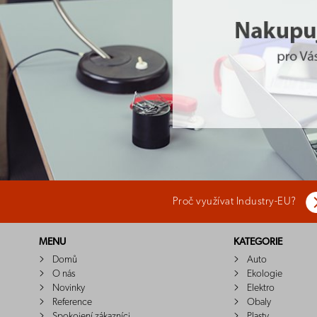
Proč využívat Industry-EU?
MENU
KATEGORIE
Domů
Auto
O nás
Ekologie
Novinky
Elektro
Reference
Obaly
Spokojení zákazníci
Plasty