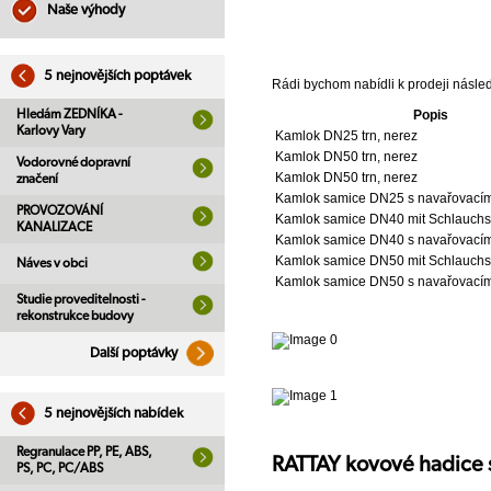
Naše výhody
5 nejnovějších poptávek
Rádi bychom nabídli k prodeji násle
Hledám ZEDNÍKA -
Popis
Karlovy Vary
Kamlok DN25 trn, nerez
Kamlok DN50 trn, nerez
Vodorovné dopravní
Kamlok DN50 trn, nerez
značení
Kamlok samice DN25 s navařovacím
PROVOZOVÁNÍ
Kamlok samice DN40 mit Schlauchst
KANALIZACE
Kamlok samice DN40 s navařovacím
Kamlok samice DN50 mit Schlauchst
Náves v obci
Kamlok samice DN50 s navařovacím
Studie proveditelnosti -
rekonstrukce budovy
Další poptávky
5 nejnovějších nabídek
Regranulace PP, PE, ABS,
RATTAY kovové hadice s
PS, PC, PC/ABS