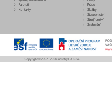
Partneři
Práce
Kontakty
Služby
Stavebnictví
Strojírenství
Svařování
Copyright © 2002 - 2026 Industry EU, s.r.o.