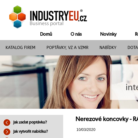
Domů
O nás
Novinky
R
KATALOG FIREM
POPTÁVKY, VZ A VZMR
NABÍDKY
DOTA
Nerezové koncovky - RA
Jak zadat poptávku?
10/03/2020
Jak vytvořit nabídku?