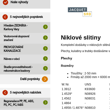
Naše výhody
5 nejnovějších poptávek
Hledám ZEDNÍKA -
Karlovy Vary
Niklové slitiny
Vodorovné dopravní
značení
Kompletní dodávky v niklových slitin
PROVOZOVÁNÍ
KANALIZACE
Plechy, kulatiny a trubky dodáváme 
Plechy
Náves v obci
Rozměry
Studie proveditelnosti -
rekonstrukce budovy
Tloušťky : 2-50 mm
Frmáty až 2000 mm × 6000 
Další poptávky
W. Nr.
UNS
1.3912
K93600
5 nejnovějších nabídek
1.4529*
N08926
1.4562
N08031
Regranulace PP, PE, ABS,
1.4864
-
PS, PC, PC/ABS
1.4958 / 1.4876*
N08810