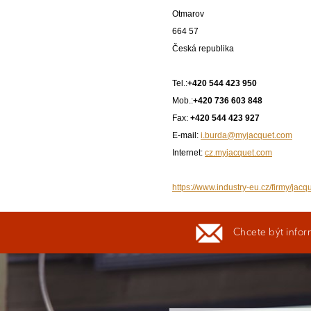
Otmarov
664 57
Česká republika
Tel.:
+420 544 423 950
Mob.:
+420 736 603 848
Fax:
+420 544 423 927
E-mail:
i.burda@myjacquet.com
Internet:
cz.myjacquet.com
https://www.industry-eu.cz/firmy/jacqu
Chcete být infor