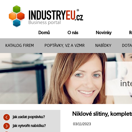
Domů
O nás
Novinky
R
KATALOG FIREM
POPTÁVKY, VZ A VZMR
NABÍDKY
DOTA
Niklové slitiny, komplet
Jak zadat poptávku?
03/11/2023
Jak vytvořit nabídku?