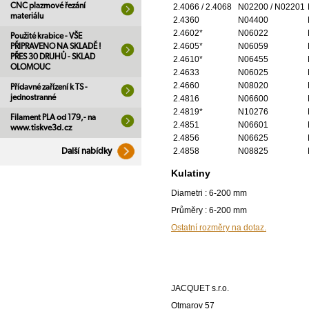
CNC plazmové řezání
2.4066 / 2.4068
N02200 / N02201
materiálu
2.4360
N04400
2.4602*
N06022
Použité krabice - VŠE
2.4605*
N06059
PŘIPRAVENO NA SKLADĚ !
PŘES 30 DRUHŮ - SKLAD
2.4610*
N06455
OLOMOUC
2.4633
N06025
2.4660
N08020
Přídavné zařízení k TS -
jednostranné
2.4816
N06600
2.4819*
N10276
Filament PLA od 179,- na
2.4851
N06601
www.tiskve3d.cz
2.4856
N06625
2.4858
N08825
Další nabídky
Kulatiny
Diametri : 6-200 mm
Průměry : 6-200 mm
Ostatní rozměry na dotaz.
JACQUET s.r.o.
Otmarov 57