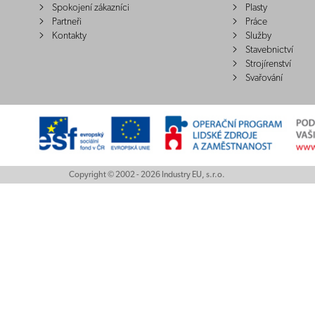
Spokojení zákazníci
Plasty
Partneři
Práce
Kontakty
Služby
Stavebnictví
Strojírenství
Svařování
Copyright © 2002 - 2026 Industry EU, s.r.o.