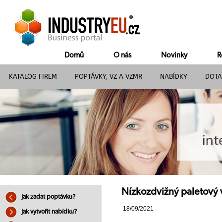
Domů
O nás
Novinky
R
KATALOG FIREM
POPTÁVKY, VZ A VZMR
NABÍDKY
DOTA
Nízkozdvižný paletový 
Jak zadat poptávku?
18/09/2021
Jak vytvořit nabídku?