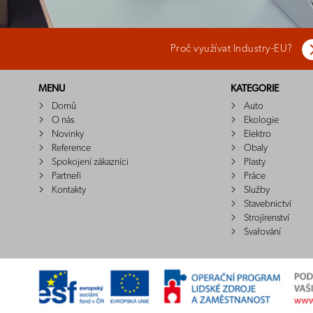
Proč využívat Industry-EU?
MENU
KATEGORIE
Domů
Auto
O nás
Ekologie
Novinky
Elektro
Reference
Obaly
Spokojení zákazníci
Plasty
Partneři
Práce
Kontakty
Služby
Stavebnictví
Strojírenství
Svařování