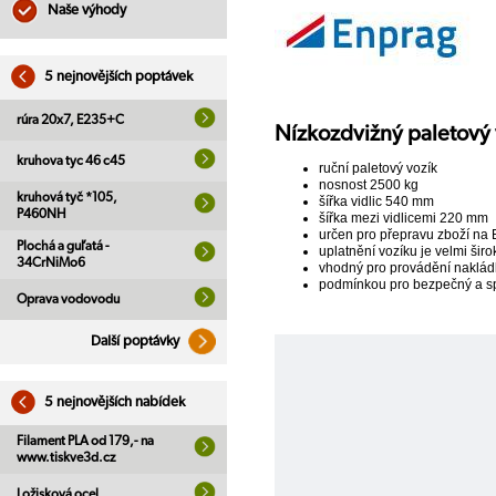
Naše výhody
5 nejnovějších poptávek
rúra 20x7, E235+C
Nízkozdvižný paletový
kruhova tyc 46 c45
ruční paletový vozík
nosnost 2500 kg
kruhová tyč *105,
šířka vidlic 540 mm
P460NH
šířka mezi vidlicemi 220 mm
určen pro přepravu zboží na 
Plochá a guľatá -
uplatnění vozíku je velmi ši
34CrNiMo6
vhodný pro provádění nakládk
podmínkou pro bezpečný a sp
Oprava vodovodu
Další poptávky
5 nejnovějších nabídek
Filament PLA od 179,- na
www.tiskve3d.cz
Ložisková ocel