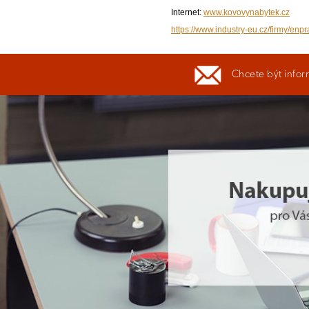
Internet:
www.kovovynabytek.cz
https://www.industry-eu.cz/firmy/enpr
Chcete být infor