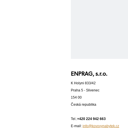
ENPRAG, s.r.o.
K Holyni 833/42
Praha 5 - Slivenec
154 00
Česká republika
Tel.:
+420 224 942 663
E-mail:
info@kovovynabytek.cz