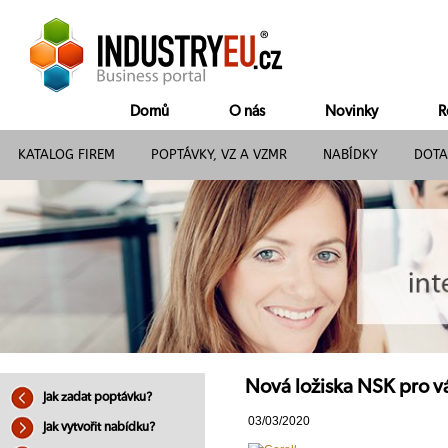
Domů
O nás
Novinky
R
KATALOG FIREM
POPTÁVKY, VZ A VZMR
NABÍDKY
DOTA
Nová ložiska NSK pro vá
Jak zadat poptávku?
03/03/2020
Jak vytvořit nabídku?