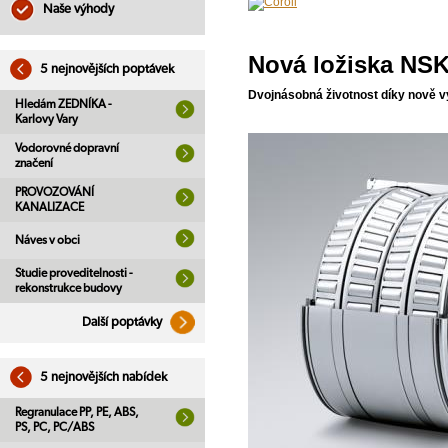
Naše výhody
Nová ložiska NSK 
5 nejnovějších poptávek
Dvojnásobná životnost díky nově 
Hledám ZEDNÍKA -
Karlovy Vary
Vodorovné dopravní
značení
PROVOZOVÁNÍ
KANALIZACE
Náves v obci
Studie proveditelnosti -
rekonstrukce budovy
Další poptávky
5 nejnovějších nabídek
Regranulace PP, PE, ABS,
PS, PC, PC/ABS