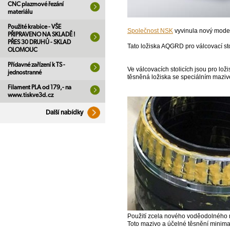
CNC plazmové řezání
materiálu
Použité krabice - VŠE
Společnost NSK
vyvinula nový model
PŘIPRAVENO NA SKLADĚ !
PŘES 30 DRUHŮ - SKLAD
Tato ložiska AQGRD pro válcovací stol
OLOMOUC
Přídavné zařízení k TS -
Ve válcovacích stolicích jsou pro lož
jednostranné
těsněná ložiska se speciálním maziv
Filament PLA od 179,- na
www.tiskve3d.cz
Další nabídky
Použití zcela nového voděodolného m
Toto mazivo a účelné těsnění minimal