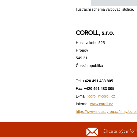
Ilustrační schéma válcovací stolice.
COROLL, s.r.o.
Hostovského 525
Hronov
549 31
Česká republika
Tel.:
+420 491 483 805
Fax:
+420 491 483 805
E-mail:
coroll@coroll.cz
Internet:
www.coroll.cz
https://www.industry-eu.cz/firmy/corol
Chcete být infor