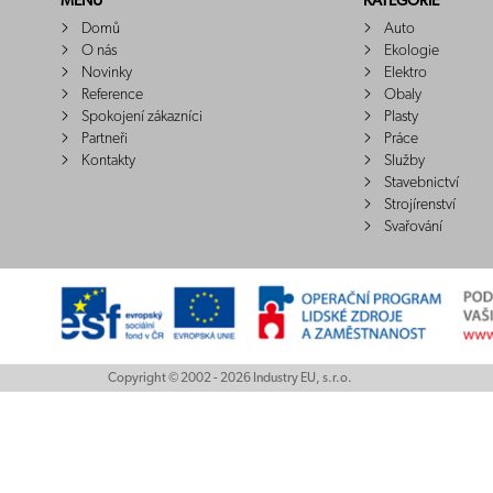
MENU
KATEGORIE
Domů
Auto
O nás
Ekologie
Novinky
Elektro
Reference
Obaly
Spokojení zákazníci
Plasty
Partneři
Práce
Kontakty
Služby
Stavebnictví
Strojírenství
Svařování
Copyright © 2002 - 2026 Industry EU, s.r.o.