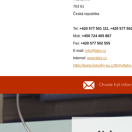
763 61
Česká republika
Tel.:
+420 577 501 111, +420 577 50
Mob.:
+450 724 405 867
Fax:
+420 577 502 555
E-mail:
info@fatra.cz
Internet:
www.fatra.cz
https://www.industry-eu.cz/firmy/fatra
Chcete být infor