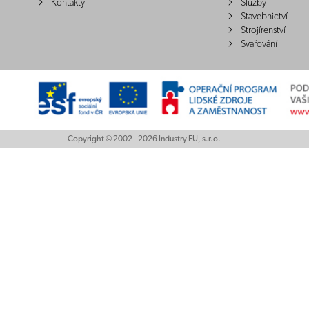
Kontakty
Služby
Stavebnictví
Strojírenství
Svařování
Copyright © 2002 - 2026 Industry EU, s.r.o.