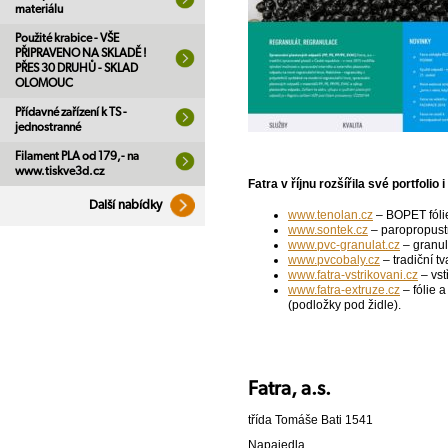
materiálu
Použité krabice - VŠE
PŘIPRAVENO NA SKLADĚ !
PŘES 30 DRUHŮ - SKLAD
OLOMOUC
Přídavné zařízení k TS -
jednostranné
Filament PLA od 179,- na
www.tiskve3d.cz
Fatra v říjnu rozšířila své portfolio
Další nabídky
www.tenolan.cz
– BOPET fólie 
www.sontek.cz
– paropropustn
www.pvc-granulat.cz
– granul
www.pvcobaly.cz
– tradiční t
www.fatra-vstrikovani.cz
– vst
www.fatra-extruze.cz
– fólie 
(podložky pod židle).
Fatra, a.s.
třída Tomáše Bati 1541
Napajedla