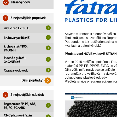
Naše výhody
5 nejnovějších poptávek
rúra 20x7, E235+C
Abychom usnadnili hledání v našich 
Tentokrát jsme se zaměřili na Regran
kruhova tyc 46 c45
Podporujeme tak lepší orientaci na 
kvalitách a balení výrobků.
kruhová tyč *105,
P460NH
Představení NOVÉ webovÉ STRÁ
Plochá a guľatá -
V roce 2015 rozšířila společnost Fat
34CrNiMo6
materiálů PP, PE, PP/PE, EVAC se v
Díky větší míře recyklace se snižuje
Oprava vodovodu
regranuláty pro vstřikování, vyfukov
odkupujeme plastové odpady.
Další poptávky
Přečtěte si více o regranulaci, enviro
5 nejnovějších nabídek
Regranulace PP, PE, ABS,
PS, PC, PC/ABS
CNC plazmové řezání