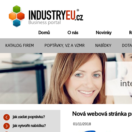
Domů
O nás
Novinky
R
KATALOG FIREM
POPTÁVKY, VZ A VZMR
NABÍDKY
DOTA
Nová webová stránka pr
Jak zadat poptávku?
01/11/2018
Jak vytvořit nabídku?