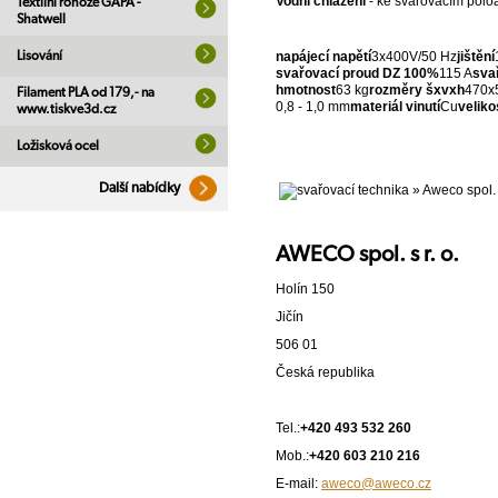
Vodní chlazení
- ke svařovacím polo
Textilní rohože GAPA -
Shatwell
Lisování
napájecí napětí
3x400V/50 Hz
jištění
svařovací proud DZ 100%
115 A
sva
hmotnost
63 kg
rozměry šxvxh
470x
Filament PLA od 179,- na
0,8 - 1,0 mm
materiál vinutí
Cu
veliko
www.tiskve3d.cz
Ložisková ocel
Další nabídky
AWECO spol. s r. o.
Holín 150
Jičín
506 01
Česká republika
Tel.:
+420 493 532 260
Mob.:
+420 603 210 216
E-mail:
aweco@aweco.cz