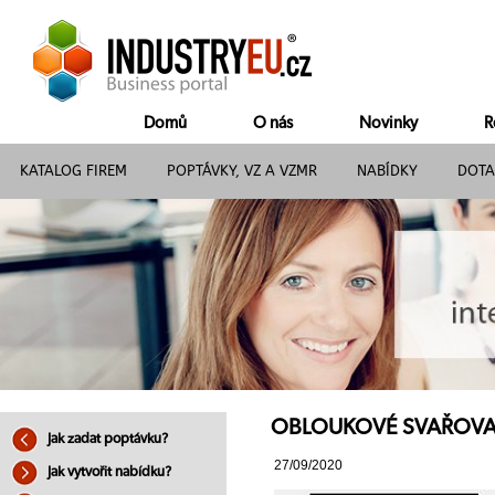
Domů
O nás
Novinky
R
KATALOG FIREM
POPTÁVKY, VZ A VZMR
NABÍDKY
DOTA
OBLOUKOVÉ SVAŘOVACÍ
Jak zadat poptávku?
27/09/2020
Jak vytvořit nabídku?