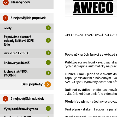
Naše výhody
5 nejnovějších poptávek
obaly
OBLOUKOVÉ SVAŘOVACÍ POLOAU
Poptáváme plastové
odpady Balíková LDPE
fólie
rúra 20x7, E235+C
Popis některých funkcí ve výbavě s
Přibližovací rychlost
- svařovací drá
kruhova tyc 46 c45
rychlost přepíná automaticky na prac
kruhová tyč *105,
Funkce 2T/4T
- jedná se o dvoutaktní
P460NH
zapaluje stisknutím a následným uvol
AWECO jsou vybaveny ochranou pře
Další poptávky
Dálkové ovládání
- vedle nastavován
ovládání, ketré se umísťuje v dosahu
5 nejnovějších nabídek
Předehřev plynu
- všechny svařovac
Vývoj a zakázková výroba
Test plynu
- stiskem tlačítka na pan