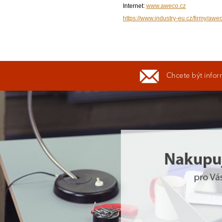
Internet:
www.aweco.cz
https://www.industry-eu.cz/firmy/awec
Chcete být infor