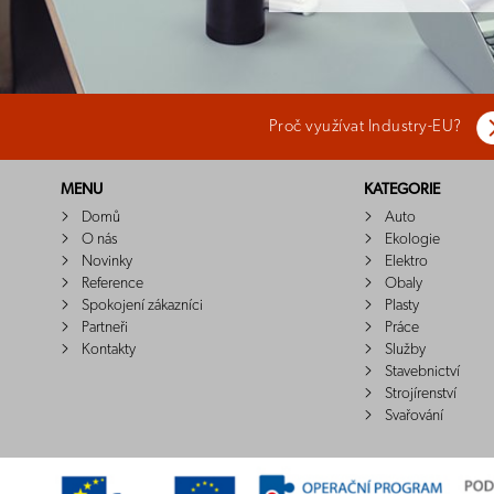
Proč využívat Industry-EU?
MENU
KATEGORIE
Domů
Auto
O nás
Ekologie
Novinky
Elektro
Reference
Obaly
Spokojení zákazníci
Plasty
Partneři
Práce
Kontakty
Služby
Stavebnictví
Strojírenství
Svařování