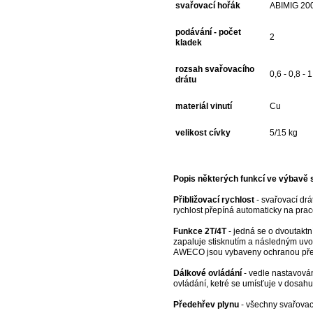
svařovací hořák
ABIMIG 20
podávání - počet
2
kladek
rozsah svařovacího
0,6 - 0,8 - 
drátu
materiál vinutí
Cu
velikost cívky
5/15 kg
Popis některých funkcí ve výbavě s
Přibližovací rychlost
- svařovací drá
rychlost přepíná automaticky na prac
Funkce 2T/4T
- jedná se o dvoutaktní
zapaluje stisknutím a následným uvol
AWECO jsou vybaveny ochranou pře
Dálkové ovládání
- vedle nastavován
ovládání, ketré se umísťuje v dosahu
Předehřev plynu
- všechny svařovac