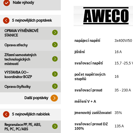
Naše výhody
5 nejnovějších poptávek
OPRAVA VÝMĚNÍKOVÉ
STANICE
napájecí napětí
3x400V/50
Oprava střechy
jištění
16 A
Zřízení samostatných
technologických
svařovací napětí
15,7 -25,5 
místností
VÝSTAVBA ÚO –
počet napěťových
16
koordinátor BOZP
stupňů
Oprava čtyřkolky
svařovací proud
35 - 230 A
Další poptávky
měření V + A
jmenovitý zatěžovatel
35%
5 nejnovějších nabídek
svařovací proud DZ
Regranulace PP, PE, ABS,
135 A
100%
PS, PC, PC/ABS