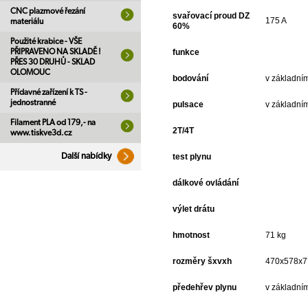
CNC plazmové řezání
svařovací proud DZ
175 A
materiálu
60%
Použité krabice - VŠE
PŘIPRAVENO NA SKLADĚ !
funkce
PŘES 30 DRUHŮ - SKLAD
OLOMOUC
bodování
v základním
Přídavné zařízení k TS -
jednostranné
pulsace
v základním
Filament PLA od 179,- na
2T/4T
www.tiskve3d.cz
Další nabídky
test plynu
dálkové ovládání
výlet drátu
hmotnost
71 kg
rozměry šxvxh
470x578x7
předehřev plynu
v základním