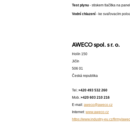
Test plynu
- stiskem tlačítka na pan
Vodní chlazení
- ke svařovacím polo
AWECO spol. s r. o.
Holín 150
Jičín
506 01
Česká republika
Tel.:
+420 493 532 260
Mob.:
+420 603 210 216
E-mail:
aweco@aweco.cz
Internet:
www.aweco.cz
https://www.industry-eu.cz/firmy/awec