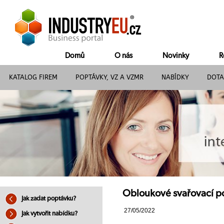
Domů
O nás
Novinky
R
KATALOG FIREM
POPTÁVKY, VZ A VZMR
NABÍDKY
DOTA
Obloukové svařovací p
Jak zadat poptávku?
27/05/2022
Jak vytvořit nabídku?