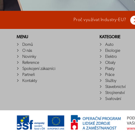
Proč využívat Industry-EU?
MENU
KATEGORIE
Domů
Auto
O nás
Ekologie
Novinky
Elektro
Reference
Obaly
Spokojení zákazníci
Plasty
Partneři
Práce
Kontakty
Služby
Stavebnictví
Strojírenství
Svařování