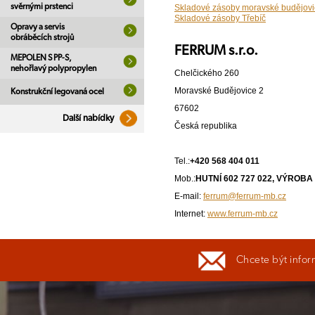
svěrnými prstenci
Skladové zásoby moravské budějovi
Skladové zásoby Třebíč
Opravy a servis
obráběcích strojů
FERRUM s.r.o.
MEPOLEN S PP-S,
nehořlavý polypropylen
Chelčického 260
Moravské Budějovice 2
Konstrukční legovaná ocel
67602
Další nabídky
Česká republika
Tel.:
+420 568 404 011
Mob.:
HUTNÍ 602 727 022, VÝROBA 
E-mail:
ferrum@ferrum-mb.cz
Internet:
www.ferrum-mb.cz
Chcete být infor