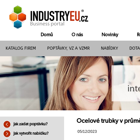
Domů
O nás
Novinky
R
KATALOG FIREM
POPTÁVKY, VZ A VZMR
NABÍDKY
DOTA
Ocelové trubky v průmě
Jak zadat poptávku?
05/12/2023
Jak vytvořit nabídku?