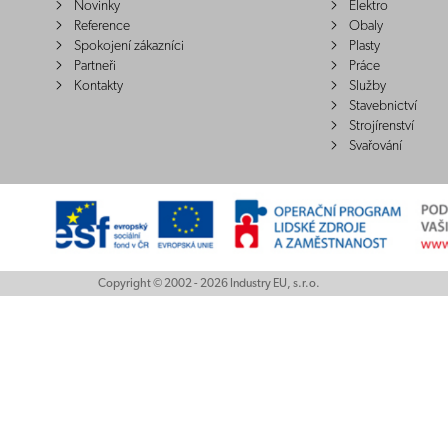
Novinky
Elektro
Reference
Obaly
Spokojení zákazníci
Plasty
Partneři
Práce
Kontakty
Služby
Stavebnictví
Strojírenství
Svařování
Copyright © 2002 - 2026 Industry EU, s.r.o.