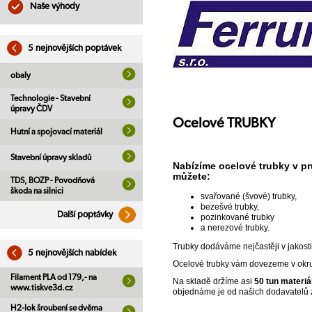
Naše výhody
5 nejnovějších poptávek
obaly
Technologie - Stavební
úpravy ČDV
Ocelové TRUBKY
Hutní a spojovací materiál
Stavební úpravy skladů
Nabízíme ocelové trubky v p
můžete:
TDS, BOZP - Povodňová
škoda na silnici
svařované (švové) trubky,
bezešvé trubky,
Další poptávky
pozinkované trubky
a nerezové trubky.
Trubky dodáváme nejčastěji v jakos
5 nejnovějších nabídek
Ocelové trubky vám dovezeme v okruh
Filament PLA od 179,- na
Na skladě držíme asi
50 tun materiá
www.tiskve3d.cz
objednáme je od našich dodavatelů z
H2-lok šroubení se dvěma