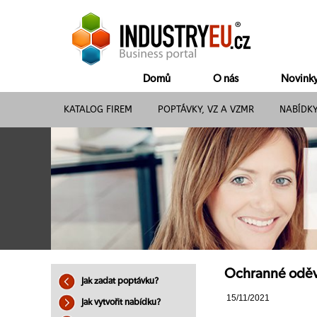
Domů
O nás
Novink
KATALOG FIREM
POPTÁVKY, VZ A VZMR
NABÍDK
Ochranné oděvy
Jak zadat poptávku?
15/11/2021
Jak vytvořit nabídku?