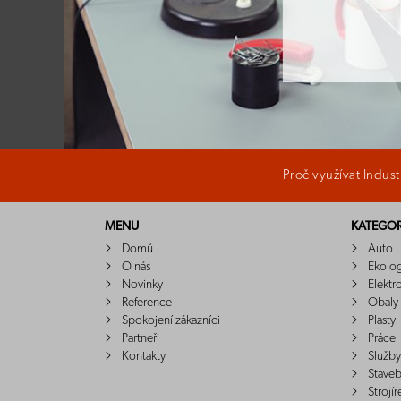
Proč využívat Indus
MENU
KATEGOR
Domů
Auto
O nás
Ekolo
Novinky
Elektr
Reference
Obaly
Spokojení zákazníci
Plasty
Partneři
Práce
Kontakty
Služby
Staveb
Strojír