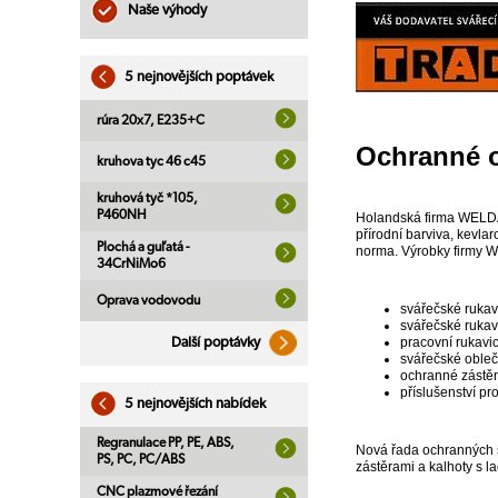
Naše výhody
5 nejnovějších poptávek
rúra 20x7, E235+C
Ochranné 
kruhova tyc 46 c45
kruhová tyč *105,
P460NH
Holandská firma WELDAS
přírodní barviva, kevla
Plochá a guľatá -
norma. Výrobky firmy W
34CrNiMo6
Oprava vodovodu
svářečské ruka
svářečské rukav
pracovní rukavi
Další poptávky
svářečské obleč
ochranné zástě
příslušenství pr
5 nejnovějších nabídek
Regranulace PP, PE, ABS,
Nová řada ochranných s
PS, PC, PC/ABS
zástěrami a kalhoty s l
CNC plazmové řezání