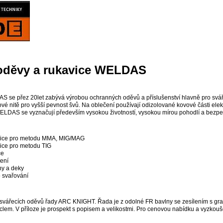
oděvy a rukavice WELDAS
 se přez 20let zabývá výrobou ochranných oděvů a příslušenství hlavně pro svářeč
rové nitě pro vyšší pevnost švů. Na oblečení používají odizolované kovové části ele
ELDAS se vyznačují především vysokou životností, vysokou mírou pohodlí a bezpečn
vice pro metodu MMA, MIG/MAG
ice pro metodu TIG
ce
ení
ny a deky
o svařování
vářecích oděvů řady ARC KNIGHT. Řada je z odolné FR bavlny se zesílením s gra
aclem. V příloze je prospekt s popisem a velikostmi. Pro cenovou nabídku a vyzkouše