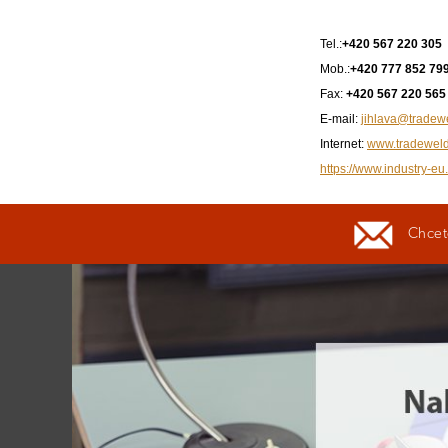
Tel.:
+420 567 220 305
Mob.:
+420 777 852 799
Fax:
+420 567 220 565
E-mail:
jihlava@tradew
Internet:
www.tradeweld
https://www.industry-eu.
Chcete