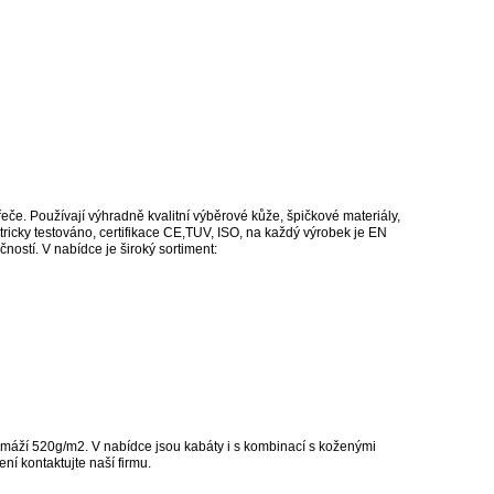
e. Používají výhradně kvalitní výběrové kůže, špičkové materiály,
ktricky testováno, certifikace CE,TUV, ISO, na každý výrobek je EN
ostí. V nabídce je široký sortiment:
máží 520g/m2. V nabídce jsou kabáty i s kombinací s koženými
ní kontaktujte naší firmu.