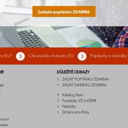
try-EU?
Cíle portálu Industry-EU
Poptávky a nabídky
IE
DŮLEŽITÉ ODKAZY
ZADAT POPTÁVKU ZDARMA
gie
ZADAT NABÍDKU ZDARMA
o
Katalog firem
Poptávky, VZ a VZMR
Nabídky
Dotace pro firmy
nictví
enství