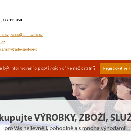
, 777 111 958
eld.cz; zatec@tradeweld.cz
.cz
cz/firmy/trade-spol-s-r-o
 být informování o poptávkách dříve než ostatní?
Registrovat se 