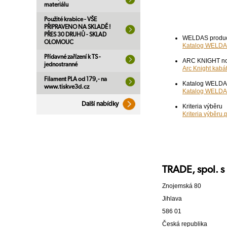
materiálu
Použité krabice - VŠE
PŘIPRAVENO NA SKLADĚ !
PŘES 30 DRUHŮ - SKLAD
WELDAS product
OLOMOUC
Katalog WELDA
Přídavné zařízení k TS -
ARC KNIGHT nov
jednostranné
Arc Knight kabá
Filament PLA od 179,- na
Katalog WELDA
www.tiskve3d.cz
Katalog WELDA
Další nabídky
Kriteria výběru
Kriteria výběru.
TRADE, spol. s 
Znojemská 80
Jihlava
586 01
Česká republika