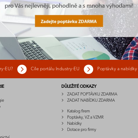
try-EU?
Cíle portálu Industry-EU
Poptávky a nabídky
IE
DŮLEŽITÉ ODKAZY
ZADAT POPTÁVKU ZDARMA
gie
ZADAT NABÍDKU ZDARMA
o
Katalog firem
Poptávky, VZ a VZMR
Nabídky
Dotace pro firmy
nictví