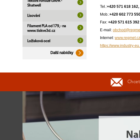
Textilní rohože GAPA -
Shatwell
Tel.:
+420 571 618 162,
Mob.:
+420 602 773 55
Lisování
Fax:
+420 571 615 392
Filament PLA od 179,- na
E-mail:
obchod@regmet
www.tiskve3d.cz
Internet:
www.regmet.c
Ložisková ocel
https://www.industry-eu.
Další nabídky
Chcete