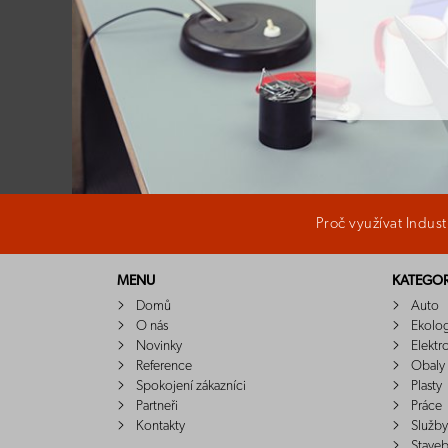
Proč využívat Indus
MENU
KATEGOR
Domů
Auto
O nás
Ekolo
Novinky
Elektr
Reference
Obaly
Spokojení zákazníci
Plasty
Partneři
Práce
Kontakty
Služby
Staveb