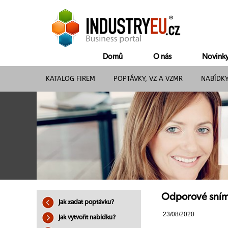
Domů
O nás
Novink
KATALOG FIREM
POPTÁVKY, VZ A VZMR
NABÍDK
Odporové sníma
Jak zadat poptávku?
23/08/2020
Jak vytvořit nabídku?