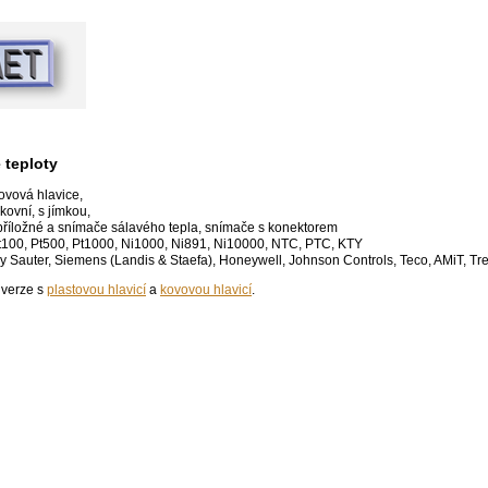
 teploty
ovová hlavice,
nkovní, s jímkou,
 příložné a snímače sálavého tepla, snímače s konektorem
t100, Pt500, Pt1000, Ni1000, Ni891, Ni10000, NTC, PTC, KTY
my Sauter, Siemens (Landis & Staefa), Honeywell, Johnson Controls, Teco, AMiT, Tre
 verze s
plastovou hlavicí
a
kovovou hlavicí
.