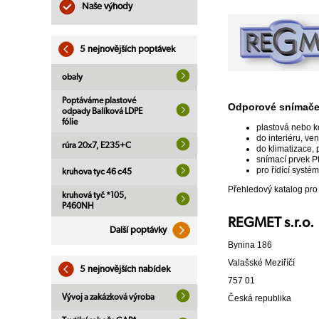
Naše výhody
5 nejnovějších poptávek
obaly
Poptáváme plastové
Odporové snímače
odpady Balíková LDPE
fólie
plastová nebo k
do interiéru, ve
rúra 20x7, E235+C
do klimatizace,
snímací prvek P
pro řídící systé
kruhova tyc 46 c45
Přehledový katalog pro
kruhová tyč *105,
P460NH
REGMET s.r.o.
Další poptávky
Bynina 186
Valašské Meziříčí
5 nejnovějších nabídek
757 01
Vývoj a zakázková výroba
Česká republika