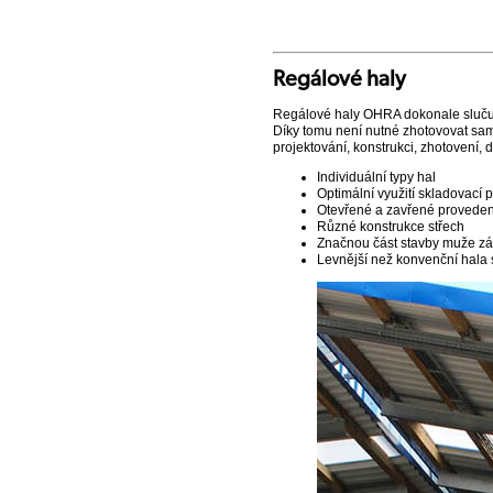
Regálové haly
Regálové haly OHRA dokonale slučuj
Díky tomu není nutné zhotovovat samo
projektování, konstrukci, zhotovení, 
Individuální typy hal
Optimální využití skladovací 
Otevřené a zavřené proveden
Různé konstrukce střech
Značnou část stavby muže zák
Levnější než konvenční hala