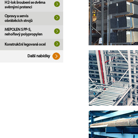
H2-lok šroubení se dvěma
svěrnými prstenci
Opravy a servis
obráběcích strojů
MEPOLEN S PP-S,
nehořlavý polypropylen
Konstrukční legovaná ocel
Další nabídky