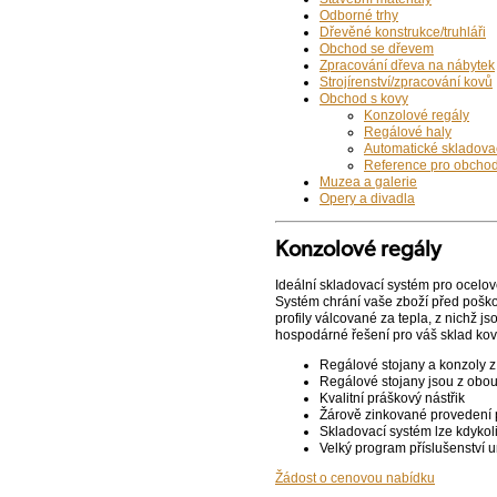
Odborné trhy
Dřevěné konstrukce/truhláři
Obchod se dřevem
Zpracování dřeva na nábytek
Strojírenství/zpracování kovů
Obchod s kovy
Konzolové regály
Regálové haly
Automatické skladova
Reference pro obchod
Muzea a galerie
Opery a divadla
Konzolové regály
Ideální skladovací systém pro ocelov
Systém chrání vaše zboží před pošk
profily válcované za tepla, z nichž 
hospodárné řešení pro váš sklad kovo
Regálové stojany a konzoly z
Regálové stojany jsou z obou
Kvalitní práškový nástřik
Žárově zinkované provedení 
Skladovací systém lze kdykoli
Velký program příslušenství 
Žádost o cenovou nabídku