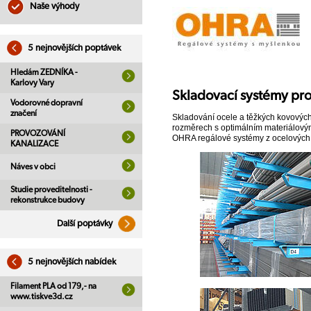
Naše výhody
5 nejnovějších poptávek
Hledám ZEDNÍKA -
Karlovy Vary
Skladovací systémy pro
Vodorovné dopravní
značení
Skladování ocele a těžkých kovovýc
rozměrech s optimálním materiálový
PROVOZOVÁNÍ
OHRA regálové systémy z ocelových, z
KANALIZACE
Náves v obci
Studie proveditelnosti -
rekonstrukce budovy
Další poptávky
5 nejnovějších nabídek
Filament PLA od 179,- na
www.tiskve3d.cz