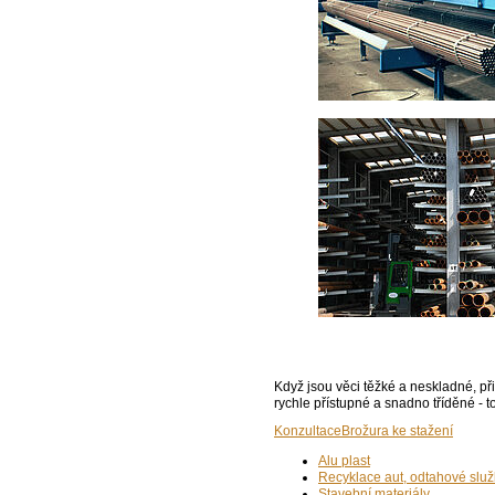
Když jsou věci těžké a neskladné, př
rychle přístupné a snadno tříděné - 
Konzultace
Brožura ke stažení
Alu plast
Recyklace aut, odtahové slu
Stavební materiály