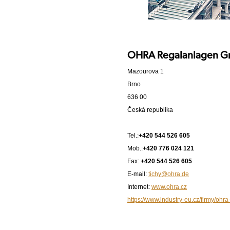
OHRA Regalanlagen G
Mazourova 1
Brno
636 00
Česká republika
Tel.:
+420 544 526 605
Mob.:
+420 776 024 121
Fax:
+420 544 526 605
E-mail:
tichy@ohra.de
Internet:
www.ohra.cz
https://www.industry-eu.cz/firmy/ohr