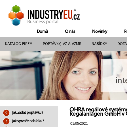
Domů
O nás
Novinky
R
KATALOG FIREM
POPTÁVKY, VZ A VZMR
NABÍDKY
DOTA
OHRA regálové systémy 
Jak zadat poptávku?
Regalanlagen GmbH v 
Jak vytvořit nabídku?
01/05/2021