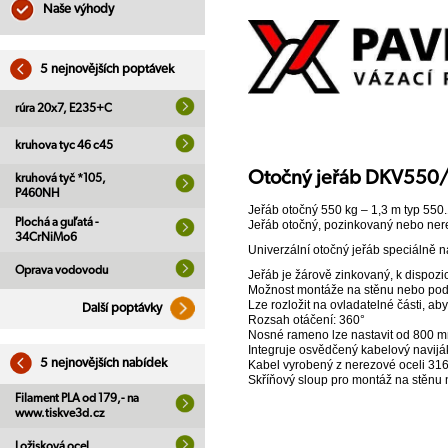
Naše výhody
5 nejnovějších poptávek
rúra 20x7, E235+C
kruhova tyc 46 c45
Otočný jeřáb DKV550
kruhová tyč *105,
P460NH
Jeřáb otočný 550 kg – 1,3 m typ 550
Plochá a guľatá -
Jeřáb otočný, pozinkovaný nebo ner
34CrNiMo6
Univerzální otočný jeřáb speciálně na
Oprava vodovodu
Jeřáb je žárově zinkovaný, k dispozic
Možnost montáže na stěnu nebo pod
Lze rozložit na ovladatelné části, ab
Další poptávky
Rozsah otáčení: 360°
Nosné rameno lze nastavit od 800 
Integruje osvědčený kabelový navijá
5 nejnovějších nabídek
Kabel vyrobený z nerezové oceli 316
Skříňový sloup pro montáž na stěnu 
Filament PLA od 179,- na
www.tiskve3d.cz
Ložisková ocel