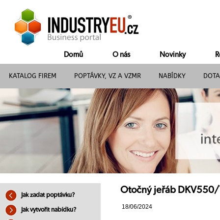
Domů
O nás
Novinky
R
KATALOG FIREM
POPTÁVKY, VZ A VZMR
NABÍDKY
DOTA
Otočný jeřáb DKV550/1
Jak zadat poptávku?
18/06/2024
Jak vytvořit nabídku?