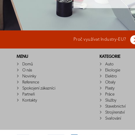
Proč využívat Industry-EU?
MENU
KATEGORIE
Domů
Auto
O nás
Ekologie
Novinky
Elektro
Reference
Obaly
Spokojení zákazníci
Plasty
Partneři
Práce
Kontakty
Služby
Stavebnictví
Strojírenství
Svařování