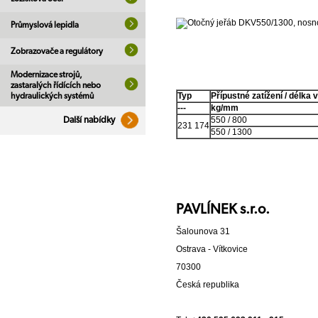
Průmyslová lepidla
Zobrazovače a regulátory
Modernizace strojů,
zastaralých řídících nebo
Typ
Přípustné zatížení / délka 
hydraulických systémů
---
kg/mm
550 / 800
Další nabídky
231 174
550 / 1300
PAVLÍNEK s.r.o.
Šalounova 31
Ostrava - Vítkovice
70300
Česká republika