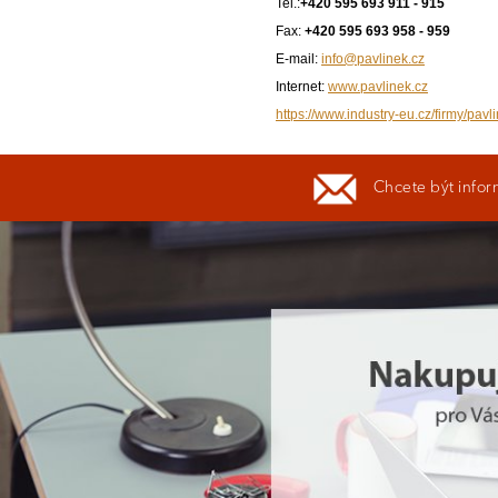
Tel.:
+420 595 693 911 - 915
Fax:
+420 595 693 958 - 959
E-mail:
info@pavlinek.cz
Internet:
www.pavlinek.cz
https://www.industry-eu.cz/firmy/pavli
Chcete být infor