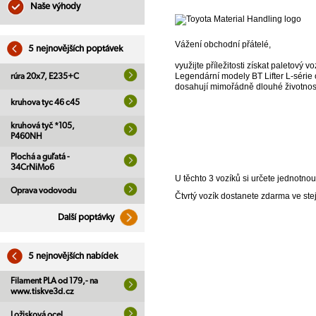
Naše výhody
Vážení obchodní přátelé,
5 nejnovějších poptávek
využijte příležitosti získat paletový 
Legendární modely BT Lifter L-série o
rúra 20x7, E235+C
dosahují mimořádně dlouhé životnost
kruhova tyc 46 c45
kruhová tyč *105,
P460NH
Plochá a guľatá -
34CrNiMo6
U těchto 3 vozíků si určete jednotno
Oprava vodovodu
Čtvrtý vozík dostanete zdarma ve ste
Další poptávky
5 nejnovějších nabídek
Filament PLA od 179,- na
www.tiskve3d.cz
Ložisková ocel