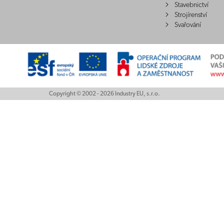
Stavebnictví
Strojírenství
Svařování
Copyright © 2002 - 2026 Industry EU, s.r.o.