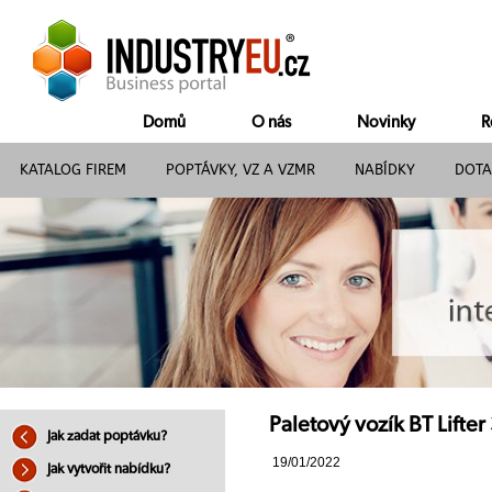
Domů
O nás
Novinky
R
KATALOG FIREM
POPTÁVKY, VZ A VZMR
NABÍDKY
DOTA
Paletový vozík BT Lift
Jak zadat poptávku?
19/01/2022
Jak vytvořit nabídku?