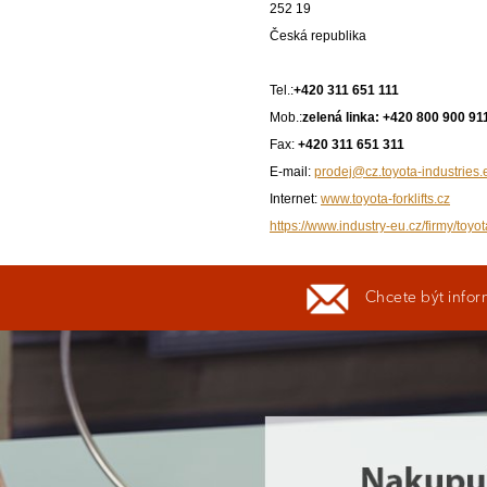
252 19
Česká republika
Tel.:
+420 311 651 111
Mob.:
zelená linka: +420 800 900 91
Fax:
+420 311 651 311
E-mail:
prodej@cz.toyota-industries.
Internet:
www.toyota-forklifts.cz
https://www.industry-eu.cz/firmy/toyo
Chcete být infor