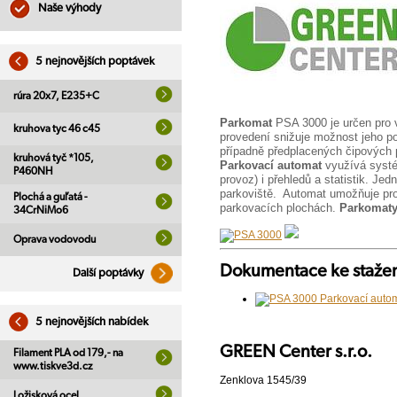
Naše výhody
5 nejnovějších poptávek
rúra 20x7, E235+C
Parkomat
PSA 3000 je určen pro v
kruhova tyc 46 c45
provedení snižuje možnost jeho po
případně předplacených čipových p
kruhová tyč *105,
Parkovací automat
využívá systé
P460NH
provoz) i přehledů a statistik. Je
parkoviště. Automat umožňuje prov
Plochá a guľatá -
parkovacích plochách.
Parkomat
34CrNiMo6
Oprava vodovodu
Dokumentace ke staže
Další poptávky
5 nejnovějších nabídek
GREEN Center s.r.o.
Filament PLA od 179,- na
www.tiskve3d.cz
Zenklova 1545/39
Ložisková ocel