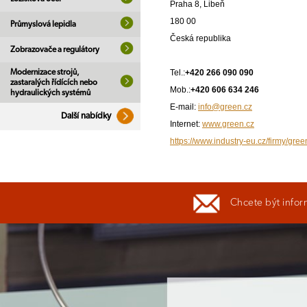
Praha 8, Libeň
180 00
Průmyslová lepidla
Česká republika
Zobrazovače a regulátory
Tel.:
+420 266 090 090
Modernizace strojů,
zastaralých řídících nebo
Mob.:
+420 606 634 246
hydraulických systémů
E-mail:
info@green.cz
Další nabídky
Internet:
www.green.cz
https://www.industry-eu.cz/firmy/gree
Chcete být infor