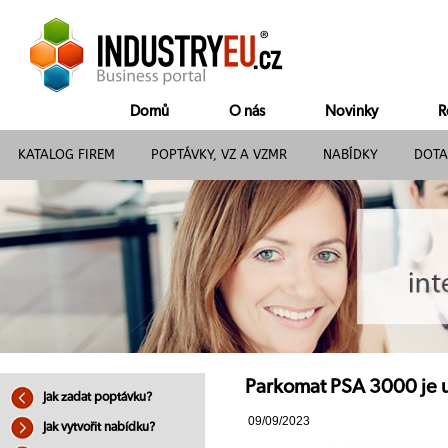
Domů
O nás
Novinky
R
KATALOG FIREM
POPTÁVKY, VZ A VZMR
NABÍDKY
DOTA
Parkomat PSA 3000 je ur
Jak zadat poptávku?
09/09/2023
Jak vytvořit nabídku?