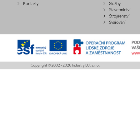
Kontakty
Služby
Stavebnictví
Strojírenství
Svařování
Copyright © 2002 - 2026 Industry EU, s.r.o.