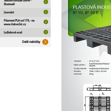
Textilní rohože GAPA -
Shatwell
Lisování
Filament PLA od 179,- na
www.tiskve3d.cz
Ložisková ocel
Další nabídky