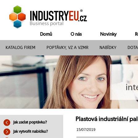
Domů
O nás
Novinky
R
KATALOG FIREM
POPTÁVKY, VZ A VZMR
NABÍDKY
DOTA
Plastová industriální pal
Jak zadat poptávku?
15/07/2019
Jak vytvořit nabídku?