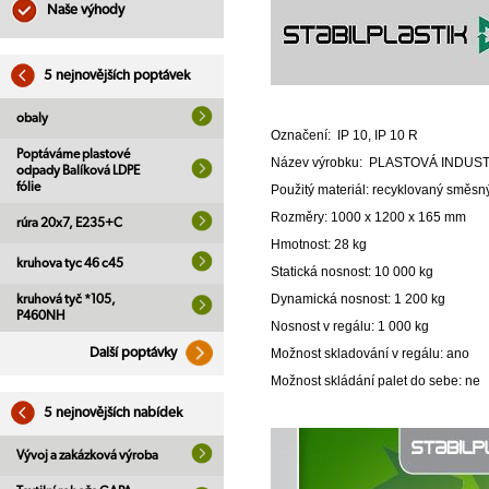
Naše výhody
5 nejnovějších poptávek
obaly
Označení: IP 10, IP 10 R
Poptáváme plastové
Název výrobku: PLASTOVÁ INDUS
odpady Balíková LDPE
fólie
Použitý materiál: recyklovaný směsný
Rozměry: 1000 x 1200 x 165 mm
rúra 20x7, E235+C
Hmotnost: 28 kg
kruhova tyc 46 c45
Statická nosnost: 10 000 kg
Dynamická nosnost: 1 200 kg
kruhová tyč *105,
P460NH
Nosnost v regálu: 1 000 kg
Další poptávky
Možnost skladování v regálu: ano
Možnost skládání palet do sebe: ne
5 nejnovějších nabídek
Vývoj a zakázková výroba