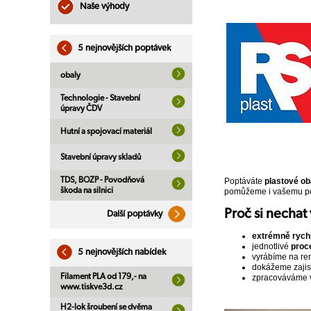
Naše výhody
5 nejnovějších poptávek
obaly
Technologie - Stavební
úpravy ČDV
Hutní a spojovací materiál
Stavební úpravy skladů
TDS, BOZP - Povodňová
Poptáváte
plastové ob
škoda na silnici
pomůžeme i vašemu po
Proč si nechat
Další poptávky
extrémně rych
jednotlivé
proc
5 nejnovějších nabídek
vyrábíme na r
dokážeme zajist
Filament PLA od 179,- na
zpracováváme 
www.tiskve3d.cz
H2-lok šroubení se dvěma