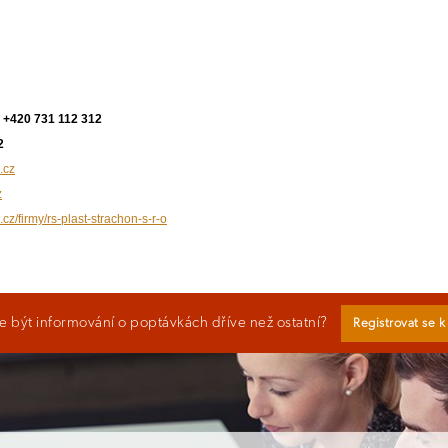
 +420 731 112 312
2
.cz
z
.cz/firmy/rs-plast-strachon-s-r-o
 být informování o poptávkách dříve než ostatní?
Registrovat se 