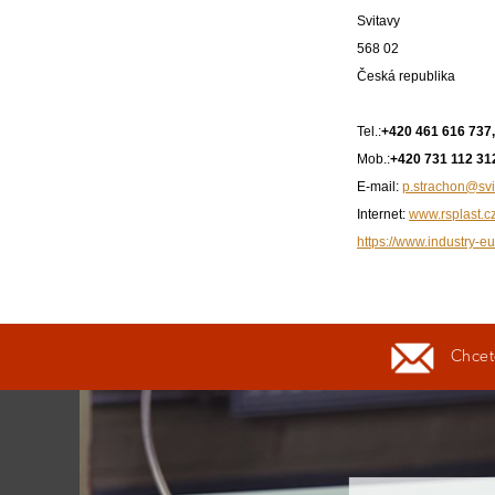
Svitavy
568 02
Česká republika
Tel.:
+420 461 616 737,
Mob.:
+420 731 112 31
E-mail:
p.strachon@svi
Internet:
www.rsplast.c
https://www.industry-eu
Chcete