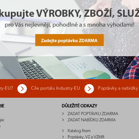
try-EU?
Cíle portálu Industry-EU
Poptávky a nabídky
IE
DŮLEŽITÉ ODKAZY
ZADAT POPTÁVKU ZDARMA
gie
ZADAT NABÍDKU ZDARMA
o
Katalog firem
Poptávky, VZ a VZMR