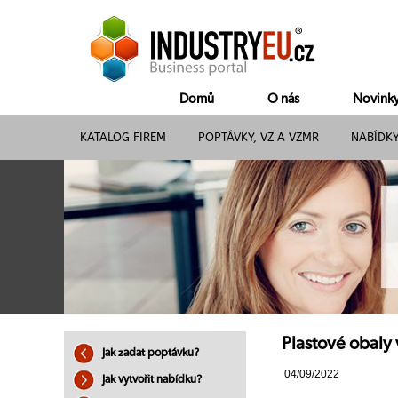
Domů
O nás
Novink
KATALOG FIREM
POPTÁVKY, VZ A VZMR
NABÍDK
Plastové obaly 
Jak zadat poptávku?
04/09/2022
Jak vytvořit nabídku?