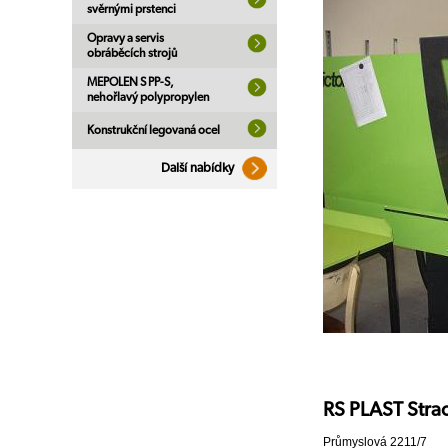
svěrnými prstenci
Opravy a servis
obráběcích strojů
MEPOLEN S PP-S,
nehořlavý polypropylen
Konstrukční legovaná ocel
Další nabídky
RS PLAST Strac
Průmyslová 2211/7