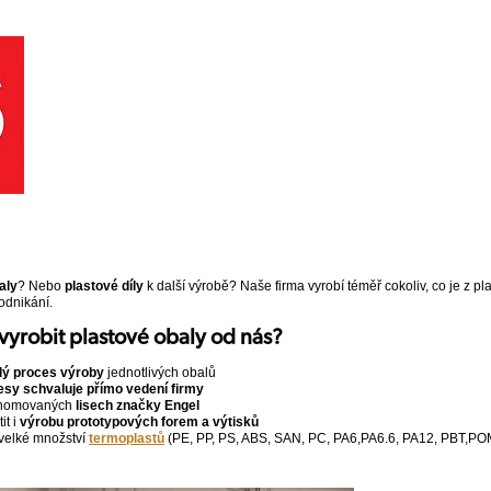
aly
? Nebo
plastové díly
k další výrobě? Naše firma vyrobí téměř cokoliv, co je z pl
dnikání.
 vyrobit plastové obaly od nás?
lý proces výroby
jednotlivých obalů
esy schvaluje přímo vedení firmy
enomovaných
lisech značky Engel
it i
výrobu prototypových forem a výtisků
velké množství
termoplastů
(PE, PP, PS, ABS, SAN, PC, PA6,PA6.6, PA12, PBT,PO