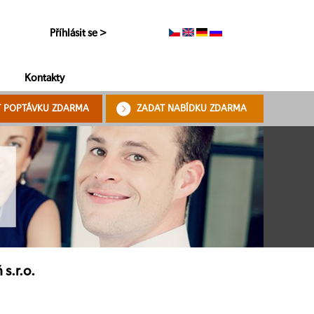
Příhlásit se >
Kontakty
T POPTÁVKU ZDARMA
ZADAT NABÍDKU ZDARMA
s.r.o.