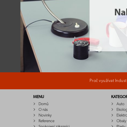
Proč využívat Indus
MENU
KATEGOR
Domů
Auto
O nás
Ekolo
Novinky
Elektr
Reference
Obaly
Spokojení zákazníci
Plasty