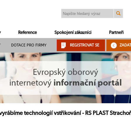
y
Reference
Spokojení zákazníci
Partneři
Y
DOTACE PRO FIRMY
REGISTROVAT SE
ZADA
vyrábíme technologií vstřikování - RS PLAST Strachoň 