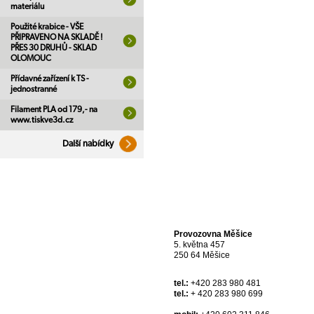
materiálu
Použité krabice - VŠE
PŘIPRAVENO NA SKLADĚ !
PŘES 30 DRUHŮ - SKLAD
OLOMOUC
Přídavné zařízení k TS -
jednostranné
Filament PLA od 179,- na
www.tiskve3d.cz
Další nabídky
Provozovna Měšice
5. května 457
250 64 Měšice
tel.:
+420 283 980 481
tel.:
+ 420 283 980 699