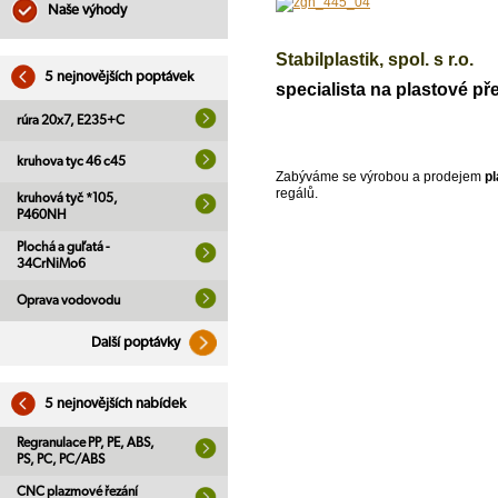
Naše výhody
Stabilplastik, spol. s r.o.
5 nejnovějších poptávek
specialista na plastové př
rúra 20x7, E235+C
kruhova tyc 46 c45
Zabýváme se výrobou a prodejem
pl
regálů.
kruhová tyč *105,
P460NH
Plochá a guľatá -
34CrNiMo6
Oprava vodovodu
Další poptávky
5 nejnovějších nabídek
Regranulace PP, PE, ABS,
PS, PC, PC/ABS
CNC plazmové řezání