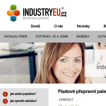
Domů
O nás
Novinky
R
KATALOG FIREM
POPTÁVKY, VZ A VZMR
NABÍDKY
DOTA
Plastové přepravní pale
Jak zadat poptávku?
14/08/2017
Jak vytvořit nabídku?