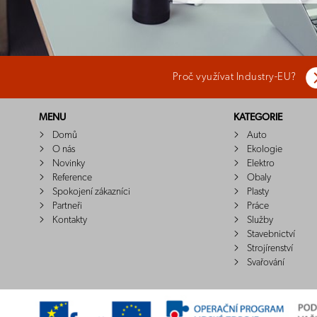
Proč využívat Industry-EU?
MENU
KATEGORIE
Domů
Auto
O nás
Ekologie
Novinky
Elektro
Reference
Obaly
Spokojení zákazníci
Plasty
Partneři
Práce
Kontakty
Služby
Stavebnictví
Strojírenství
Svařování