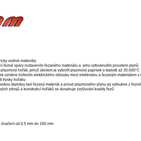
tricky vodivé materiály
ření řezné spáry roztavením řezaného materiálu a jeho vyfouknutím proudem plynů
e plazmový hořák, jehož úkolem je vytvořit plazmový paprsek o teplotě až 30.000°C
k vznikne hořením elektrického oblouku mezi elektrodou a řezaným materiálem v 
tí trysky hořáku
sokou teplotou taví řezaný materiál a proud plazmového plynu jej vyfoukne z řezné
ých zdrojů a konstrukcí hořáků se dosahuje zvyšování kvality řezů
a značení od 0.5 mm do 160 mm