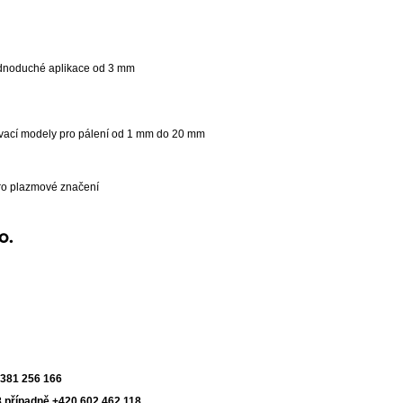
ednoduché aplikace od 3 mm
vací modely pro pálení od 1 mm do 20 mm
ro plazmové značení
o.
 381 256 166
 případně +420 602 462 118