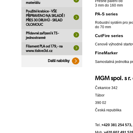
Přesné pálení od
materiálu
3 mm do 160 mm
Použité krabice - VŠE
PA-S series
PŘIPRAVENO NA SKLADĚ !
PŘES 30 DRUHŮ - SKLAD
Robustní systém pro j
OLOMOUC
do 70 mm
Přídavné zařízení k TS -
CutFire series
jednostranné
Cenově výhodné starto
Filament PLA od 179,- na
www.tiskve3d.cz
FineMarker
Další nabídky
Samostatná jednotka p
MGM spol. s r. 
Čekanice 342
Tábor
390 02
Česká republika
Tel.:
+420 381 254 573,
Mob.:
+420 602 491 528