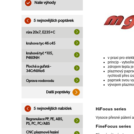
Naše výhody
5 nejnovějších poptávek
rúra 20x7, E235+C
kruhova tyc 46 c45
kruhová tyč *105,
v praxi pro elek
P460NH
princip - vytvo
Plochá a guľatá -
zdrojem tepla j
34CrNiMo6
plazmový paprse
rychlostí přes ús
paprsek svou vy
Oprava vodovodu
vývojem plazmov
Další poptávky
HiFocus series
5 nejnovějších nabídek
Vysoce přesné pálení 
Regranulace PP, PE, ABS,
PS, PC, PC/ABS
FineFocus series
CNC plazmové řezání