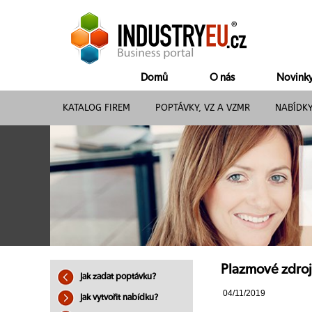
Domů
O nás
Novink
KATALOG FIREM
POPTÁVKY, VZ A VZMR
NABÍDK
Plazmové zdroje
Jak zadat poptávku?
04/11/2019
Jak vytvořit nabídku?