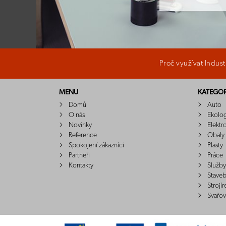
Proč využívat Indus
MENU
KATEGOR
Domů
Auto
O nás
Ekolo
Novinky
Elektr
Reference
Obaly
Spokojení zákazníci
Plasty
Partneři
Práce
Kontakty
Služby
Staveb
Strojír
Svařov