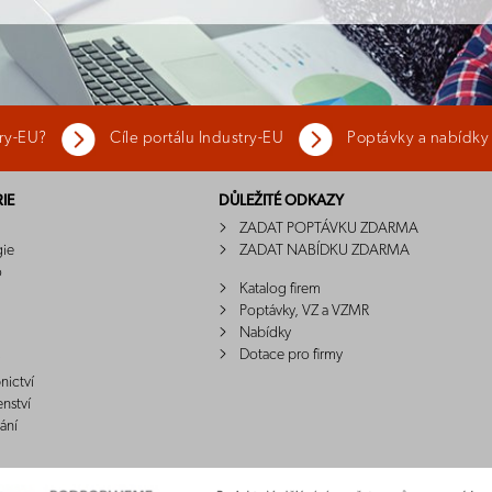
try-EU?
Cíle portálu Industry-EU
Poptávky a nabídky
IE
DŮLEŽITÉ ODKAZY
ZADAT POPTÁVKU ZDARMA
gie
ZADAT NABÍDKU ZDARMA
o
Katalog firem
Poptávky, VZ a VZMR
Nabídky
Dotace pro firmy
nictví
enství
ání