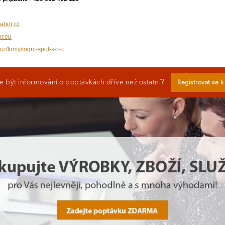
bor.cz
r.eu
.cz/firmy/mgm-spol-s-r-o
 být informování o poptávkách dříve než ostatní?
Registrovat se 