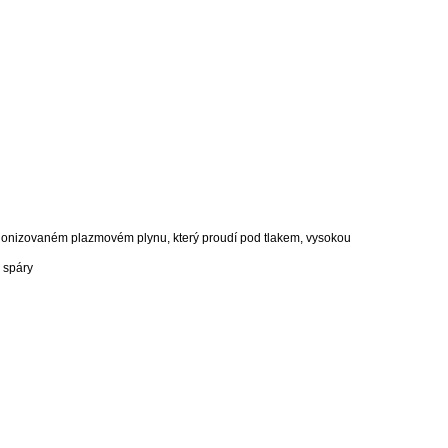
ionizovaném plazmovém plynu, který proudí pod tlakem, vysokou
 spáry