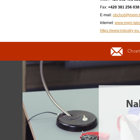
Fax:
+420 381 256 038
E-mail:
obchod@mgm-ta
Internet:
www.mgm-tabo
https://www.industry-eu
Chcete