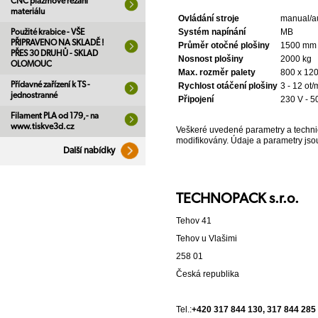
CNC plazmové řezání
materiálu
Ovládání stroje
manual/a
Systém napínání
MB
Použité krabice - VŠE
PŘIPRAVENO NA SKLADĚ !
Průměr otočné plošiny
1500 mm
PŘES 30 DRUHŮ - SKLAD
Nosnost plošiny
2000 kg
OLOMOUC
Max. rozměr palety
800 x 12
Přídavné zařízení k TS -
Rychlost otáčení plošiny
3 - 12 ot/
jednostranné
Připojení
230 V - 5
Filament PLA od 179,- na
www.tiskve3d.cz
Veškeré uvedené parametry a technick
modifikovány. Údaje a parametry js
Další nabídky
TECHNOPACK s.r.o.
Tehov 41
Tehov u Vlašimi
258 01
Česká republika
Tel.:
+420 317 844 130, 317 844 285