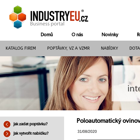
Domů
O nás
Novinky
R
KATALOG FIREM
POPTÁVKY, VZ A VZMR
NABÍDKY
DOTA
Poloautomatický ovinov
Jak zadat poptávku?
31/08/2020
Jak vytvořit nabídku?