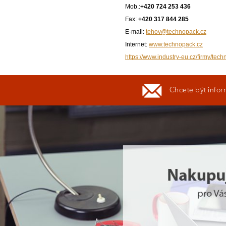
Mob.:
+420 724 253 436
Fax:
+420 317 844 285
E-mail:
tehov@technopack.cz
Internet:
www.technopack.cz
https://www.industry-eu.cz/firmy/tech
Chcete být infor