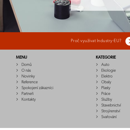
Proč využívat Industry-EU?
MENU
KATEGORIE
Domů
Auto
O nás
Ekologie
Novinky
Elektro
Reference
Obaly
Spokojení zákazníci
Plasty
Partneři
Práce
Kontakty
Služby
Stavebnictví
Strojírenství
Svařování