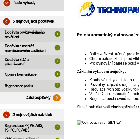
Naše výhody
5 nejnovějších poptávek
Dodávka prvků veřejného
Poloautomatický ovinovací st
osvětlení
Dodávka a montáž
membránového zastřešení
Balicí zařízení určené
pro efe
Chrání balené zboží před vlh
Dodávka SDZ a
Pro ovinování palet se používá
příslušenství
Základní vybavení ovíječky:
Oprava komunikace
Kloubové uchycení sloupu
Pozvolný rozjezd s regulací r
Regenerace parku
Regulace rychlosti vozíku fol
Volič režimu : manuálně - au
Další poptávky
Regulace počtu ovinů nahoře 
Široká nabídka
volitelného přísluše
5 nejnovějších nabídek
Regranulace PP, PE, ABS,
PS, PC, PC/ABS