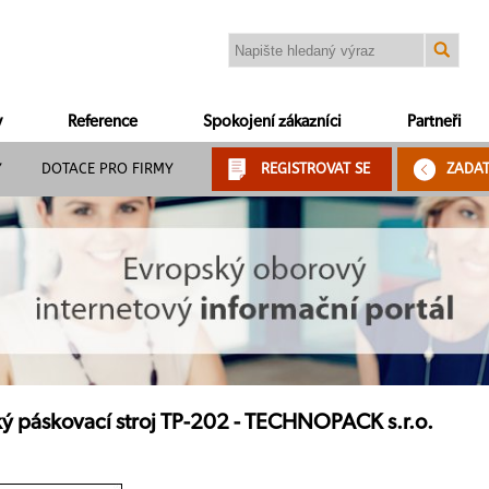
y
Reference
Spokojení zákazníci
Partneři
Y
DOTACE PRO FIRMY
REGISTROVAT SE
ZADA
ý páskovací stroj TP-202 - TECHNOPACK s.r.o.