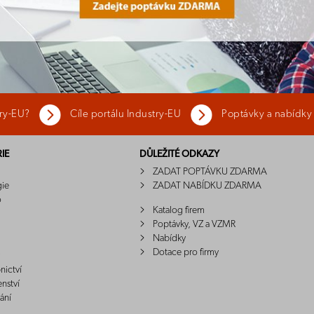
try-EU?
Cíle portálu Industry-EU
Poptávky a nabídky
IE
DŮLEŽITÉ ODKAZY
ZADAT POPTÁVKU ZDARMA
gie
ZADAT NABÍDKU ZDARMA
o
Katalog firem
Poptávky, VZ a VZMR
Nabídky
Dotace pro firmy
nictví
enství
ání