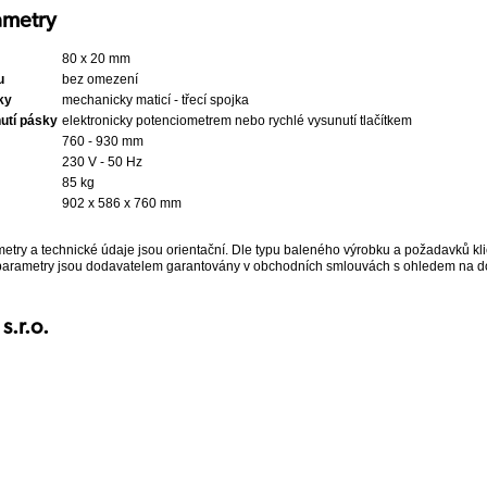
ametry
80 x 20 mm
u
bez omezení
ky
mechanicky maticí - třecí spojka
utí pásky
elektronicky potenciometrem nebo rychlé vysunutí tlačítkem
760 - 930 mm
230 V - 50 Hz
85 kg
902 x 586 x 760 mm
ry a technické údaje jsou orientační. Dle typu baleného výrobku a požadavků klien
parametry jsou dodavatelem garantovány v obchodních smlouvách s ohledem na do
.r.o.