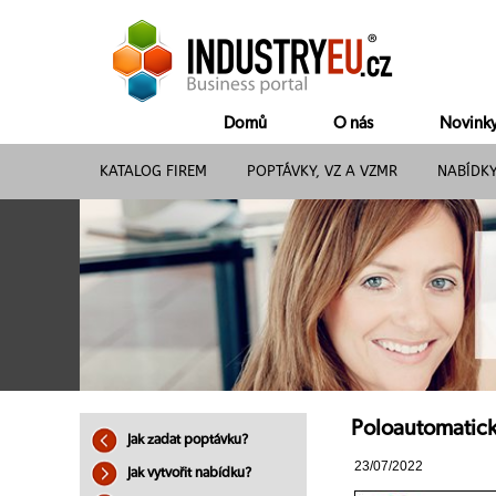
Domů
O nás
Novink
KATALOG FIREM
POPTÁVKY, VZ A VZMR
NABÍDK
Poloautomatick
Jak zadat poptávku?
23/07/2022
Jak vytvořit nabídku?