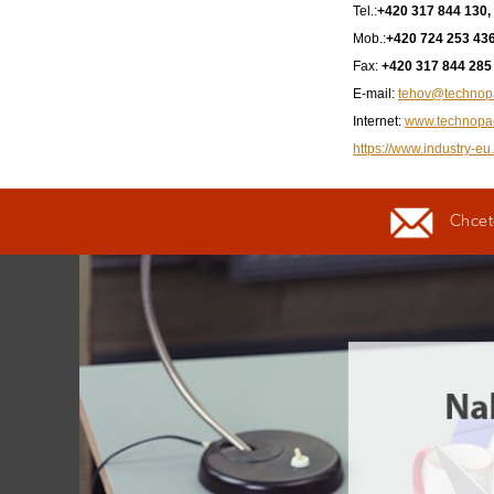
Tel.:
+420 317 844 130,
Mob.:
+420 724 253 43
Fax:
+420 317 844 285
E-mail:
tehov@technop
Internet:
www.technopa
https://www.industry-eu
Chcete