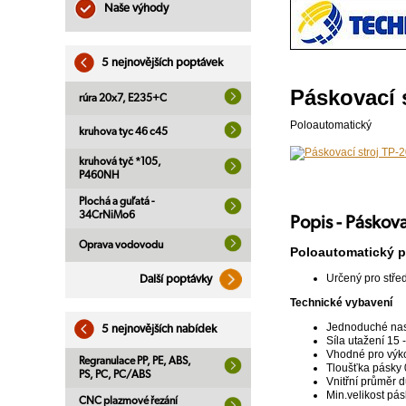
Naše výhody
5 nejnovějších poptávek
Páskovací 
rúra 20x7, E235+C
Poloautomatický
kruhova tyc 46 c45
kruhová tyč *105,
P460NH
Plochá a guľatá -
34CrNiMo6
Popis - Páskova
Oprava vodovodu
Poloautomatický p
Určený pro stře
Další poptávky
Technické vybavení
Jednoduché nast
5 nejnovějších nabídek
Síla utažení 15 -
Vhodné pro výk
Regranulace PP, PE, ABS,
Tloušťka pásky 
PS, PC, PC/ABS
Vnitřní průměr 
Min.velikost p
CNC plazmové řezání