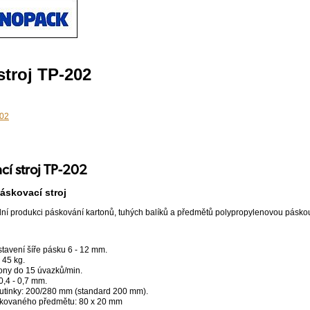
stroj TP-202
cí stroj TP-202
áskovací stroj
dní produkci páskování kartonů, tuhých balíků a předmětů polypropylenovou pásk
avení šíře pásku 6 - 12 mm.
 45 kg.
ony do 15 úvazků/min.
0,4 - 0,7 mm.
dutinky: 200/280 mm (standard 200 mm).
áskovaného předmětu: 80 x 20 mm