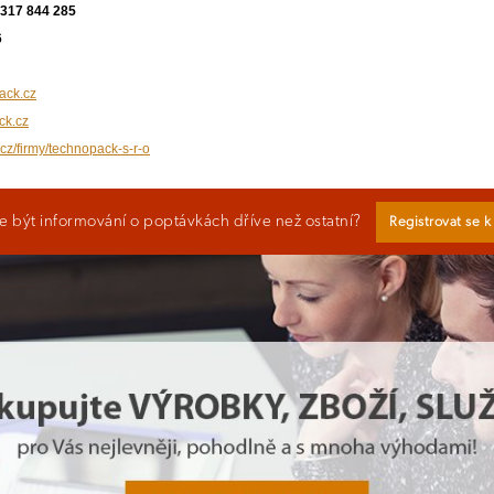
 317 844 285
6
ack.cz
ck.cz
.cz/firmy/technopack-s-r-o
 být informování o poptávkách dříve než ostatní?
Registrovat se 