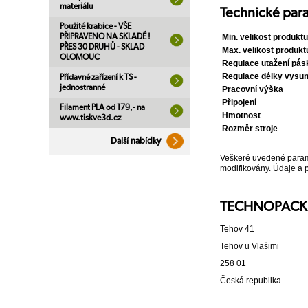
materiálu
Technické par
Použité krabice - VŠE
Min. velikost produktu
PŘIPRAVENO NA SKLADĚ !
PŘES 30 DRUHŮ - SKLAD
Max. velikost produkt
OLOMOUC
Regulace utažení pás
Regulace délky vysun
Přídavné zařízení k TS -
jednostranné
Pracovní výška
Připojení
Filament PLA od 179,- na
Hmotnost
www.tiskve3d.cz
Rozměr stroje
Další nabídky
Veškeré uvedené paramet
modifikovány. Údaje a 
TECHNOPACK s
Tehov 41
Tehov u Vlašimi
258 01
Česká republika