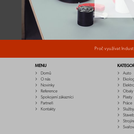
Proč využívat Indus
MENU
KATEGOR
Domů
Auto
O nás
Ekolo
Novinky
Elektr
Reference
Obaly
Spokojení zákazníci
Plasty
Partneři
Práce
Kontakty
Služby
Staveb
Strojír
Svařov