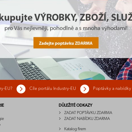
try-EU?
Cíle portálu Industry-EU
Poptávky a nabídky
IE
DŮLEŽITÉ ODKAZY
ZADAT POPTÁVKU ZDARMA
gie
ZADAT NABÍDKU ZDARMA
o
Katalog firem