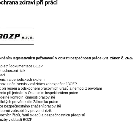
chrana zdraví při práci
ním legislativních požadavků v oblasti bezpečnosti práce (viz. zákon č. 262/2
mpletní dokumentace BOZP
yhodnocení rizik
ací
ních a periodických školení
onzultační servis v otázkách zabezpečení BOZP
při řešení a odškodnění pracovních úrazů a nemoci z povolání
enta při jednání s Oblastním inspektorátem práce
delné kontrolní činnosti pracoviště
tických prověrek dle Zákoníku práce
ace bezpečnostního značení pracoviště
orně způsobilé v prevenci rizik
vozních řádů, řádů skladů a bezpečnostních předpisů
lužby v oblasti BOZP