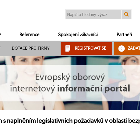
y
Reference
Spokojení zákazníci
Partneři
Y
DOTACE PRO FIRMY
REGISTROVAT SE
ZADA
 naplněním legislativních požadavků v oblasti bezp