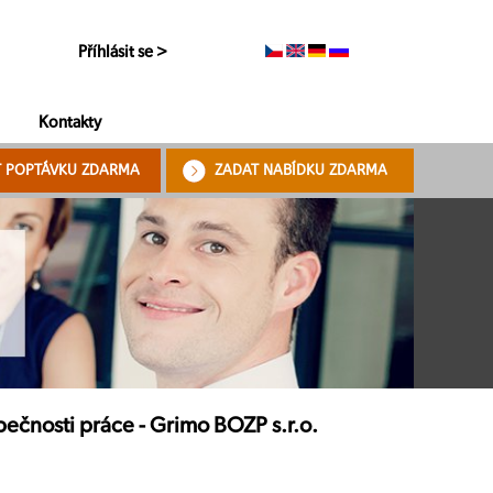
Příhlásit se >
Kontakty
T POPTÁVKU ZDARMA
ZADAT NABÍDKU ZDARMA
ečnosti práce - Grimo BOZP s.r.o.