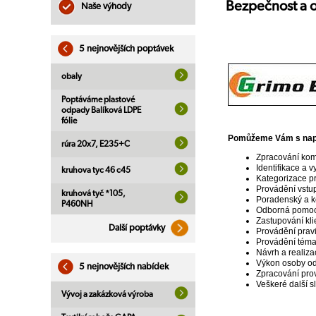
Bezpečnost a o
Naše výhody
5 nejnovějších poptávek
obaly
Poptáváme plastové
odpady Balíková LDPE
fólie
Pomůžeme Vám s naplně
rúra 20x7, E235+C
Zpracování ko
Identifikace a v
kruhova tyc 46 c45
Kategorizace pr
Provádění vstup
kruhová tyč *105,
Poradenský a k
P460NH
Odborná pomoc 
Zastupování kli
Další poptávky
Provádění pravi
Provádění téma
Návrh a realiz
Výkon osoby odb
5 nejnovějších nabídek
Zpracování pro
Veškeré další s
Vývoj a zakázková výroba