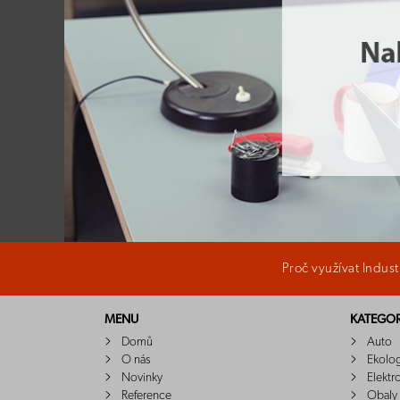
Proč využívat Indus
MENU
KATEGOR
Domů
Auto
O nás
Ekolo
Novinky
Elektr
Reference
Obaly