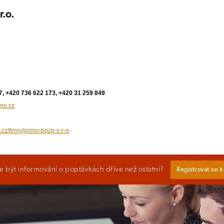
r.o.
7, +420 736 622 173, +420 31 259 849
mo.cz
.cz/firmy/grimo-bozp-s-r-o
 být informování o poptávkách dříve než ostatní?
Registrovat se 