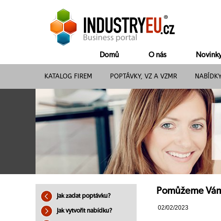
Domů
O nás
Novink
KATALOG FIREM
POPTÁVKY, VZ A VZMR
NABÍDK
Pomůžeme Vám s
Jak zadat poptávku?
02/02/2023
Jak vytvořit nabídku?