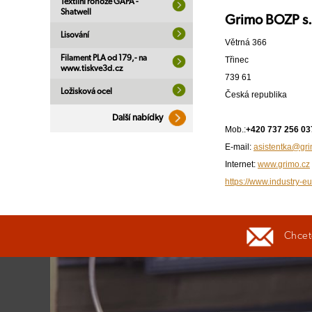
Textilní rohože GAPA -
Shatwell
Grimo BOZP s.
Lisování
Větrná 366
Filament PLA od 179,- na
Třinec
www.tiskve3d.cz
739 61
Ložisková ocel
Česká republika
Další nabídky
Mob.:
+420 737 256 03
E-mail:
asistentka@gri
Internet:
www.grimo.cz
https://www.industry-eu
Chcete