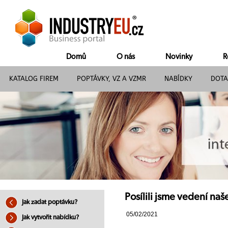
Domů
O nás
Novinky
R
KATALOG FIREM
POPTÁVKY, VZ A VZMR
NABÍDKY
DOTA
Posílili jsme vedení na
Jak zadat poptávku?
05/02/2021
Jak vytvořit nabídku?