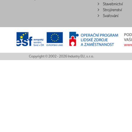
Stavebnictví
Strojírenství
Svařování
Copyright © 2002 - 2026 Industry EU, s.r.o.