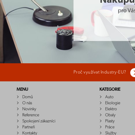
Proč využívat Industry-EU?
MENU
KATEGORIE
Domů
Auto
O nás
Ekologie
Novinky
Elektro
Reference
Obaly
Spokojení zákazníci
Plasty
Partneři
Práce
Kontakty
Služby