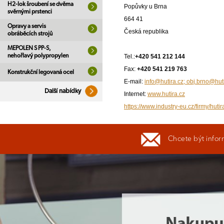
H2-lok šroubení se dvěma
Popůvky u Brna
svěrnými prstenci
664 41
Opravy a servis
Česká republika
obráběcích strojů
MEPOLEN S PP-S,
nehořlavý polypropylen
Tel.:
+420 541 212 144
Fax:
+420 541 219 763
Konstrukční legovaná ocel
E-mail:
info@hutira.cz; obj.brno@hut
Další nabídky
Internet:
www.hutira.cz
https://www.industry-eu.cz/firmy/hutir
Chcete být infor