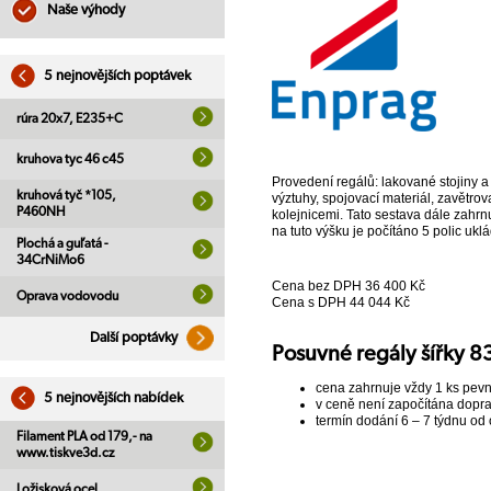
Naše výhody
5 nejnovějších poptávek
rúra 20x7, E235+C
kruhova tyc 46 c45
Provedení regálů: lakované stojiny a
kruhová tyč *105,
výztuhy, spojovací materiál, zavětrov
P460NH
kolejnicemi. Tato sestava dále zahrn
na tuto výšku je počítáno 5 polic uk
Plochá a guľatá -
34CrNiMo6
Cena bez DPH
36 400 Kč
Oprava vodovodu
Cena s DPH
44 044 Kč
Další poptávky
Posuvné regály šířky 
cena zahrnuje vždy 1 ks pev
5 nejnovějších nabídek
v ceně není započítána dopra
termín dodání 6 – 7 týdnu od
Filament PLA od 179,- na
www.tiskve3d.cz
Ložisková ocel