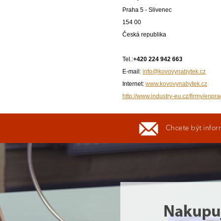
Praha 5 - Slivenec
154 00
Česká republika
Tel.:
+420 224 942 663
E-mail:
info@kovovynabytek.cz
Internet:
www.kovovynabytek.cz
http://www.industry-eu.cz/firmy/enpra
Chcete být infor