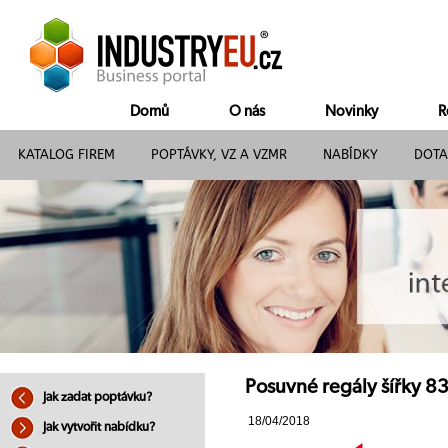
Domů
O nás
Novinky
R
KATALOG FIREM
POPTÁVKY, VZ A VZMR
NABÍDKY
DOTA
Posuvné regály šířky 8
Jak zadat poptávku?
18/04/2018
Jak vytvořit nabídku?