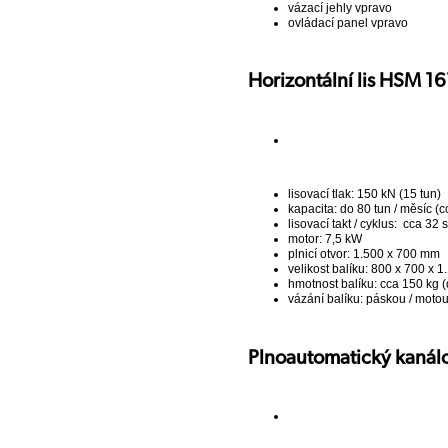
vázací jehly vpravo
ovládací panel vpravo
Horizontální lis HSM 16
lisovací tlak: 150 kN (15 tun)
kapacita: do 80 tun / měsíc (c
lisovací takt / cyklus: cca 32 s
motor: 7,5 kW
plnicí otvor: 1.500 x 700 mm
velikost balíku: 800 x 700 x 
hmotnost balíku: cca 150 kg (
vázání balíku: páskou / mot
Plnoautomatický kanálo