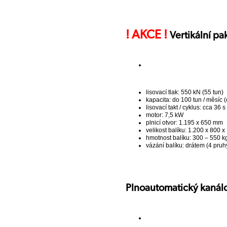
!
AKCE
!
Vertikální p
lisovací tlak: 550 kN (55 tun)
kapacita: do 100 tun / měsíc (
lisovací takt / cyklus: cca 36 s
motor: 7,5 kW
plnicí otvor: 1.195 x 650 mm
velikost balíku: 1.200 x 800 
hmotnost balíku: 300 – 550 kg
vázání balíku: drátem (4 pruh
Plnoautomatický kanálo