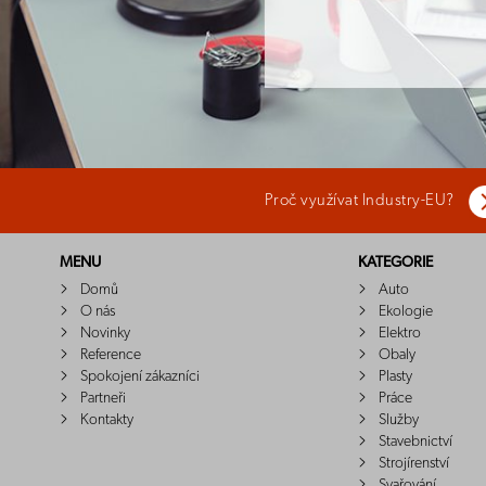
Proč využívat Industry-EU?
MENU
KATEGORIE
Domů
Auto
O nás
Ekologie
Novinky
Elektro
Reference
Obaly
Spokojení zákazníci
Plasty
Partneři
Práce
Kontakty
Služby
Stavebnictví
Strojírenství
Svařování