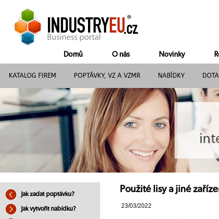
Domů
O nás
Novinky
R
KATALOG FIREM
POPTÁVKY, VZ A VZMR
NABÍDKY
DOTA
Použité lisy a jiné zaří
Jak zadat poptávku?
23/03/2022
Jak vytvořit nabídku?