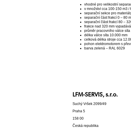
vhodné pro velikostní separa
v množství cca 100-150 m3 /
separační sekce pro materiá
separační část frakcí 0 – 80
separační číást frakcí 80 – 
frakce nad 320 mm vypadává 
průměr pracovního válce sít
délka válce síta 10.000 mm
celková délka stroje cca 12.
pohon elektromotorem s pře
barva zelená – RAL 6029
LFM-SERVIS, s.r.o.
Suchý Vršek 2099/49
Praha 5
158 00
Česká republika