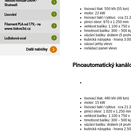
Textilní rohože GAPA -
Shatwell
lisovací tlak: 550 kN (55 tun)
motor: 22 kW
Lisování
lisovací takt / cyklus: cca 21.2
plnicí otvor: 970 x 1.250 mm
Filament PLA od 179,- na
velikost balíku: 1.100 x 750 
www.tiskve3d.cz
hmotnost balíku: 300 – 500 kg
vázání balíku: drátem (5 pruh
Ložisková ocel
kubická násypka - hrana 3.
vázací jehly vlevo
ovládací panel vlevo
Další nabídky
Plnoautomatický kanálo
lisovací tlak: 480 kN (48 tun)
motor: 15 kW
lisovací takt / cyklus: cca 21.2
plnicí otvor: 1.020 x 1.250 m
velikost balíku: 1.100 x 750 
hmotnost balíku: 300 – 500 kg
vázání balíku: drátem (4 pruh
kubická násypka - hrana 2.