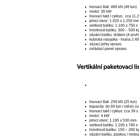
lisovací tlak: 480 kN (48 tun)
motor: 30 kW
lisovací takt / cyklus: cca 11.2
plnicí otvor: 1.020 x 1.250 m
velikost balíku: 1.100 x 750 
hmotnost balíku: 300 – 500 kg
vázání balíku: drátem (4 pruh
kubická násypka - hrana 2.
vázací jehly vpravo
ovládací panel vpravo
Vertikální paketovací 
lisovací tlak: 250 kN (25 tun)
kapacita: do 60 tun / měsíc (c
lisovací takt / cyklus: cca 39 s
motor: 4 kW
plnicí otvor: 1.195 x 530 mm
velikost balíku: 1.200 x 780 
hmotnost balíku: 150 – 280 kg
vázání balíku: páskou / moto