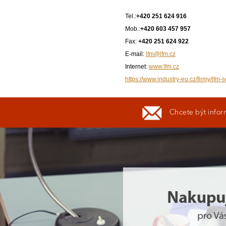
Tel.:
+420 251 624 916
Mob.:
+420 603 457 957
Fax:
+420 251 624 922
E-mail:
lfm@lfm.cz
Internet:
www.lfm.cz
https://www.industry-eu.cz/firmy/lfm-s
Chcete být infor