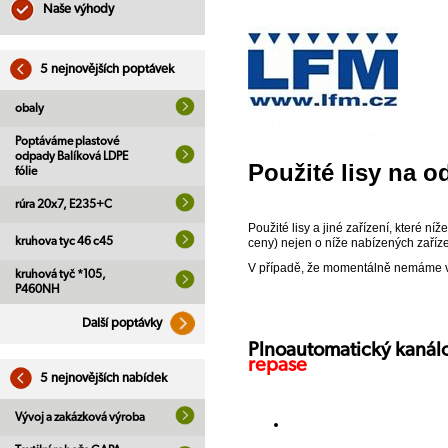
Naše výhody
5 nejnovějších poptávek
obaly
Poptáváme plastové
odpady Balíková LDPE
Použité lisy na 
fólie
rúra 20x7, E235+C
Použité lisy a jiné zařízení, které n
kruhova tyc 46 c45
ceny) nejen o níže nabízených zaříze
V případě, že momentálně nemáme v n
kruhová tyč *105,
P460NH
Další poptávky
Plnoautomatický kanálo
repase
5 nejnovějších nabídek
Vývoj a zakázková výroba