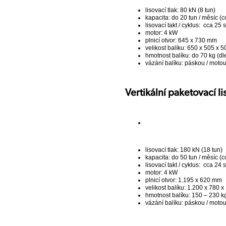
lisovací tlak: 80 kN (8 tun)
kapacita: do 20 tun / měsíc (c
lisovací takt / cyklus: cca 25 s
motor: 4 kW
plnicí otvor: 645 x 730 mm
velikost balíku: 650 x 505 x 
hmotnost balíku: do 70 kg (dl
vázání balíku: páskou / moto
Vertikální paketovací 
lisovací tlak: 180 kN (18 tun)
kapacita: do 50 tun / měsíc (c
lisovací takt / cyklus: cca 24 s
motor: 4 kW
plnicí otvor: 1.195 x 620 mm
velikost balíku: 1.200 x 780 
hmotnost balíku: 150 – 230 kg
vázání balíku: páskou / moto