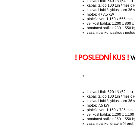
lisovací tlak: 540 kN (54 tun)
kapacita: do 100 tun / měsíc (
lisovací takt / cyklus: cca 36 s
motor: 4 / 7,5 kW
plnicí otvor: 1.150 x 565 mm
velikost balíku: 1.200 x 800
hmotnost balíku: 280 – 550 kg
vázání balíku: páskou / moto
! POSLEDNÍ KUS !
V
lisovací tlak: 620 kN (62 tun)
kapacita: do 100 tun / měsíc (
lisovací takt / cyklus: cca 36 s
motor: 7,5 kW
plnicí otvor: 1.150 x 735 mm
velikost balíku: 1.200 x 1.10
hmotnost balíku: 350 – 550 kg
vázání balíku: drátem (4 pruh