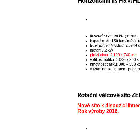
Horizontální lis HSM H
lisovací tlak: 320 kN (32 tun)
kapacita: do 150 tun / měsíc (
lisovací takt / cyklus: cca 44 s
motor: 8,2 kW
plnicí otvor: 2.100 x 740 mm
velikost balíku: 1.000 x 800 
hmotnost balíku: 300 – 550 kg
vázání balíku: drátem, popř.
Rotační válcové síto 
Nové síto k dispozici ihne
Rok výroby 2016.