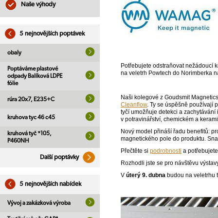
Naše výhody
5 nejnovějších poptávek
obaly
Potřebujete odstraňovat nežádoucí k
Poptáváme plastové
na veletrh Powtech do Norimberka n
odpady Balíková LDPE
fólie
Naši kolegové z Goudsmit Magnetics, 
rúra 20x7, E235+C
Cleanflow
. Ty se úspěšně používají
tyčí umožňuje detekci a zachytávání 
kruhova tyc 46 c45
v potravinářství, chemickém a keramic
Nový model přináší řadu benefitů: pr
kruhová tyč *105,
magnetického pole do produktu. Snaz
P460NH
Přečtěte si
podrobnosti
a potřebujete-
Další poptávky
Rozhodli jste se pro návštěvu výstav
V
úterý 9. dubna
budou na veletrhu 
5 nejnovějších nabídek
Vývoj a zakázková výroba