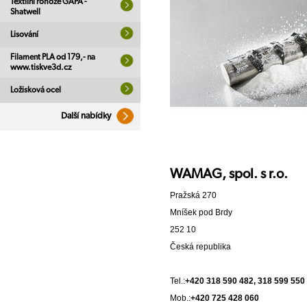
Textilní rohože GAPA -
Shatwell
Lisování
Filament PLA od 179,- na
www.tiskve3d.cz
Ložisková ocel
Další nabídky
WAMAG, spol. s r.o.
Pražská 270
Mníšek pod Brdy
252 10
Česká republika
Tel.:
+420 318 590 482, 318 599 550
Mob.:
+420 725 428 060