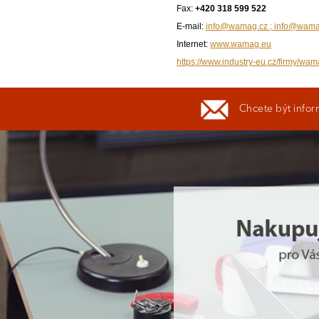
Fax:
+420 318 599 522
E-mail:
info@wamag.cz ; info@wam
Internet:
www.wamag.eu
https://www.industry-eu.cz/firmy/wam
Chcete být infor