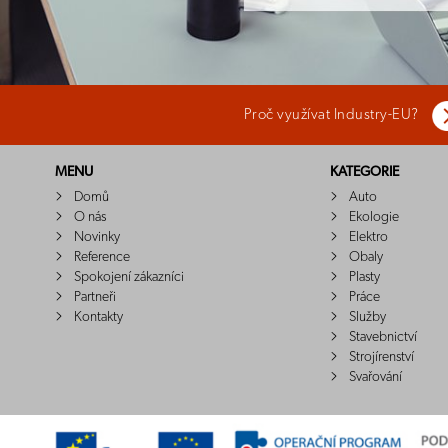
Proč využívat Industry-EU?
MENU
KATEGORIE
Domů
Auto
O nás
Ekologie
Novinky
Elektro
Reference
Obaly
Spokojení zákazníci
Plasty
Partneři
Práce
Kontakty
Služby
Stavebnictví
Strojírenství
Svařování