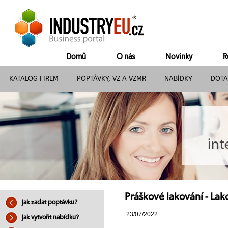
Domů
O nás
Novinky
R
KATALOG FIREM
POPTÁVKY, VZ A VZMR
NABÍDKY
DOTA
Práškové lakování - Lako
Jak zadat poptávku?
23/07/2022
Jak vytvořit nabídku?