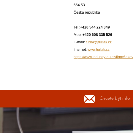
664 53
Česká republika
Tel.:
+420 544 224 349
Mob.:
+420 608 335 526
E-mail:
turlak@turlak.cz
Internet:
www.turlak.cz
https://www.industry-eu.cz/firmy/lakov
Chcete být infor