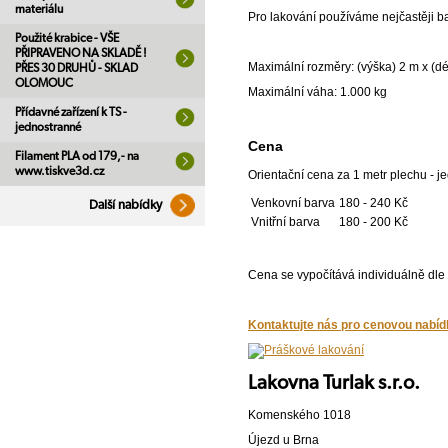
materiálu
Pro lakování používáme nejčastěji b
Použité krabice - VŠE
PŘIPRAVENO NA SKLADĚ !
Maximální rozměry: (výška) 2 m x (dé
PŘES 30 DRUHŮ - SKLAD
OLOMOUC
Maximální váha: 1.000 kg
Přídavné zařízení k TS -
jednostranné
Cena
Filament PLA od 179,- na
www.tiskve3d.cz
Orientační cena za 1 metr plechu - j
Venkovní barva
180 - 240 Kč
Další nabídky
Vnitřní barva
180 - 200 Kč
Cena se vypočítává individuálně dle
Kontaktujte nás pro cenovou nabíd
Lakovna Turlak s.r.o.
Komenského 1018
Újezd u Brna