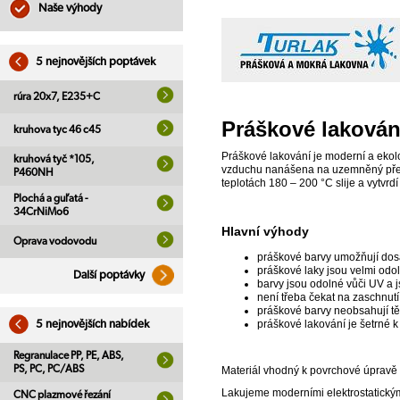
Naše výhody
5 nejnovějších poptávek
rúra 20x7, E235+C
Práškové lakován
kruhova tyc 46 c45
Práškové lakování je moderní a ekol
kruhová tyč *105,
vzduchu nanášena na uzemněný předmě
P460NH
teplotách 180 – 200 °C slije a vytvrd
Plochá a guľatá -
34CrNiMo6
Hlavní výhody
Oprava vodovodu
práškové barvy umožňují dosaž
práškové laky jsou velmi odo
Další poptávky
barvy jsou odolné vůči UV a j
není třeba čekat na zaschnutí 
práškové barvy neobsahují tě
práškové lakování je šetrné k
5 nejnovějších nabídek
Regranulace PP, PE, ABS,
PS, PC, PC/ABS
Materiál vhodný k povrchové úpravě 
Lakujeme moderními elektrostatický
CNC plazmové řezání