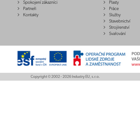
Spokojení zákazníci
Plasty
Partneři
Práce
Kontakty
Služby
Stavebnictví
Strojírenství
Svařování
Copyright © 2002 - 2026 Industry EU, s.r.o.